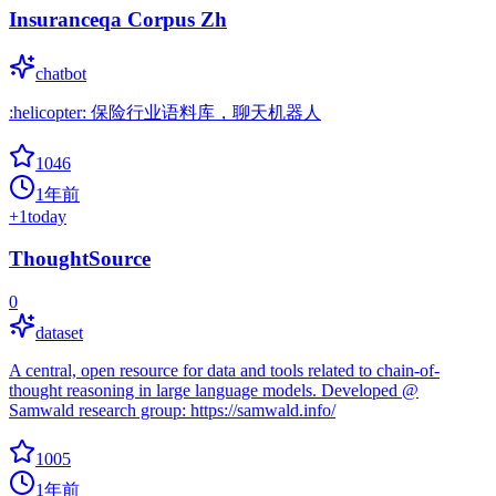
Insuranceqa Corpus Zh
chatbot
:helicopter: 保险行业语料库，聊天机器人
1046
1年前
+
1
today
ThoughtSource
0
dataset
A central, open resource for data and tools related to chain-of-
thought reasoning in large language models. Developed @
Samwald research group: https://samwald.info/
1005
1年前