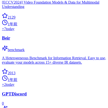
[ECCV2024] Video Foundation Models & Data for Multimodal
Understanding
2129
1年前
+
7
today
Beir
benchmark
A Heterogeneous Benchmark for Information Retrieval. Easy to use,
evaluate your models across 15+ diverse IR datasets.
2013
1年前
+
2
today
GPTDiscord
0