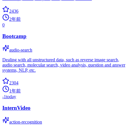
2436
2年前
0
Bootcamp
audio-search
Dealing with all unstructured data, such as reverse image search,
audio search, molecular search, video analysis, question and answer
systems, NLP, etc.
2304
1年前
-1
today
InternVideo
action-recognition