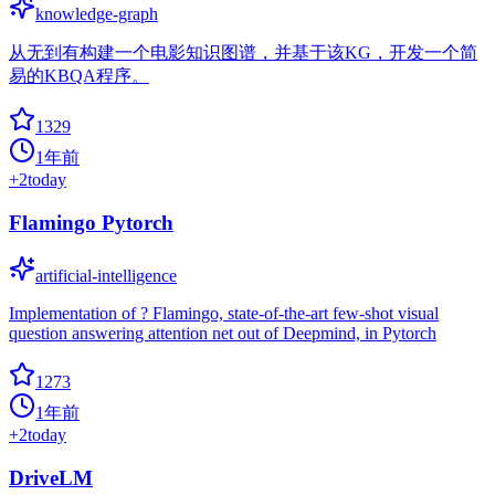
knowledge-graph
从无到有构建一个电影知识图谱，并基于该KG，开发一个简
易的KBQA程序。
1329
1年前
+
2
today
Flamingo Pytorch
artificial-intelligence
Implementation of ? Flamingo, state-of-the-art few-shot visual
question answering attention net out of Deepmind, in Pytorch
1273
1年前
+
2
today
DriveLM