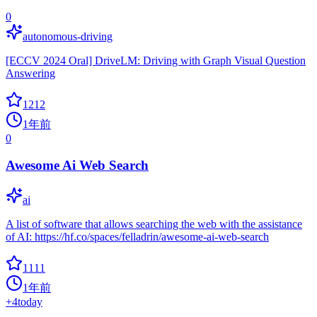
0
autonomous-driving
[ECCV 2024 Oral] DriveLM: Driving with Graph Visual Question
Answering
1212
1年前
0
Awesome Ai Web Search
ai
A list of software that allows searching the web with the assistance
of AI: https://hf.co/spaces/felladrin/awesome-ai-web-search
1111
1年前
+
4
today