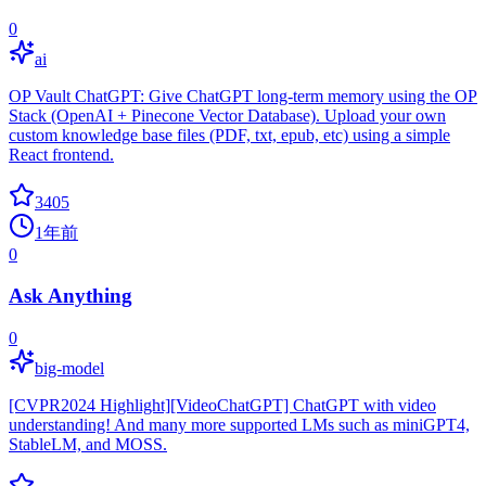
0
ai
OP Vault ChatGPT: Give ChatGPT long-term memory using the OP
Stack (OpenAI + Pinecone Vector Database). Upload your own
custom knowledge base files (PDF, txt, epub, etc) using a simple
React frontend.
3405
1年前
0
Ask Anything
0
big-model
[CVPR2024 Highlight][VideoChatGPT] ChatGPT with video
understanding! And many more supported LMs such as miniGPT4,
StableLM, and MOSS.