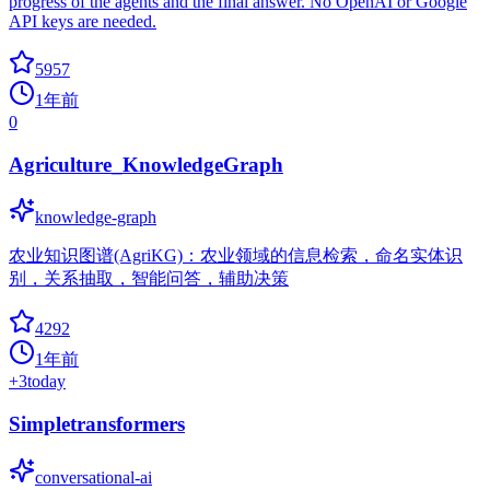
progress of the agents and the final answer. No OpenAI or Google
API keys are needed.
5957
1年前
0
Agriculture_KnowledgeGraph
knowledge-graph
农业知识图谱(AgriKG)：农业领域的信息检索，命名实体识
别，关系抽取，智能问答，辅助决策
4292
1年前
+
3
today
Simpletransformers
conversational-ai