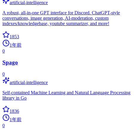
artificial-intelligence
A robust, all-in-one GPT interface for Discord. ChatGPT-style
conversations, image generation, AI-moderation, custom
indexes/knowledgebase, youtube summarizer, and more!
1853
1年前
0
Spago
0
artificial-intelligence
Self-contained Machine Learning and Natural Language Processing
library in Go
1836
1年前
0