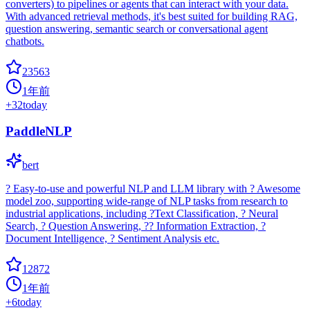
converters) to pipelines or agents that can interact with your data.
With advanced retrieval methods, it's best suited for building RAG,
question answering, semantic search or conversational agent
chatbots.
23563
1年前
+
32
today
PaddleNLP
bert
? Easy-to-use and powerful NLP and LLM library with ? Awesome
model zoo, supporting wide-range of NLP tasks from research to
industrial applications, including ?Text Classification, ? Neural
Search, ? Question Answering, ?? Information Extraction, ?
Document Intelligence, ? Sentiment Analysis etc.
12872
1年前
+
6
today