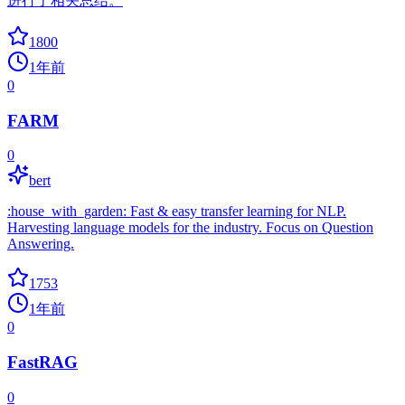
进行了相关总结。
1800
1年前
0
FARM
0
bert
:house_with_garden: Fast & easy transfer learning for NLP.
Harvesting language models for the industry. Focus on Question
Answering.
1753
1年前
0
FastRAG
0