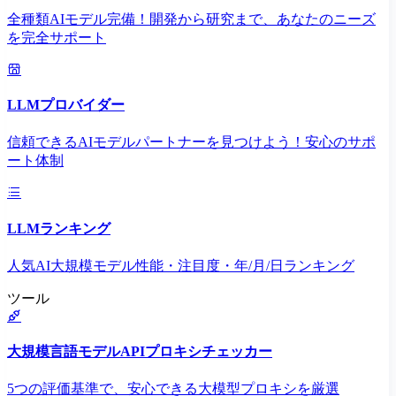
全種類AIモデル完備！開発から研究まで、あなたのニーズ
を完全サポート
LLMプロバイダー
信頼できるAIモデルパートナーを見つけよう！安心のサポ
ート体制
LLMランキング
人気AI大規模モデル性能・注目度・年/月/日ランキング
ツール
大規模言語モデルAPIプロキシチェッカー
5つの評価基準で、安心できる大模型プロキシを厳選