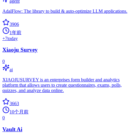
agent
AdalFlow: The library to build & auto-optimize LLM applications.
3906
1年前
+
7
today
Xiaoju Survey
0
ai
XIAOJUSURVEY is an enterprises form builder and analytics
platform that allows users to create questionnaires, exams, polls,
quizzes, and analyze data online.
3663
10个月前
0
Vault Ai