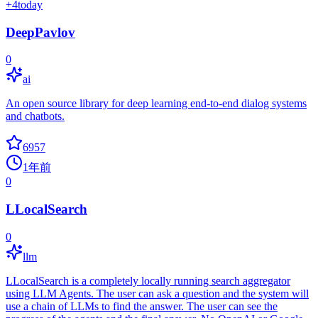
+
4
today
DeepPavlov
0
ai
An open source library for deep learning end-to-end dialog systems
and chatbots.
6957
1年前
0
LLocalSearch
0
llm
LLocalSearch is a completely locally running search aggregator
using LLM Agents. The user can ask a question and the system will
use a chain of LLMs to find the answer. The user can see the