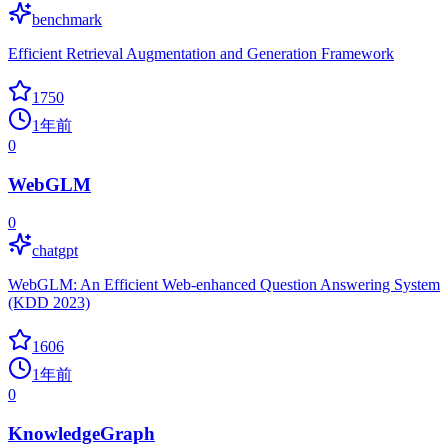
benchmark
Efficient Retrieval Augmentation and Generation Framework
1750
1年前
0
WebGLM
0
chatgpt
WebGLM: An Efficient Web-enhanced Question Answering System
(KDD 2023)
1606
1年前
0
KnowledgeGraph