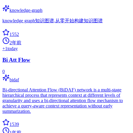
knowledge-graph
knowledge graph知识图谱,从零开始构建知识图谱
1552
2年前
+
1
today
Bi Att Flow
0
bidaf
Bi-directional Attention Flow (BiDAF) network is a multi-stage
hierarchical process that represents context at different levels of
granularity and uses a bi-directional attention flow mechanism to
achieve a query-aware context representation without early
summarization.
1539
1年前