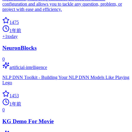
configuration and allows you to tackle any question, problem, or
project with ease and efficiency.
1475
1年前
+
1
today
NeuronBlocks
0
artificial-intelligence
NLP DNN Toolkit - Building Your NLP DNN Models Like Playing
Lego
1453
1年前
0
KG Demo For Movie