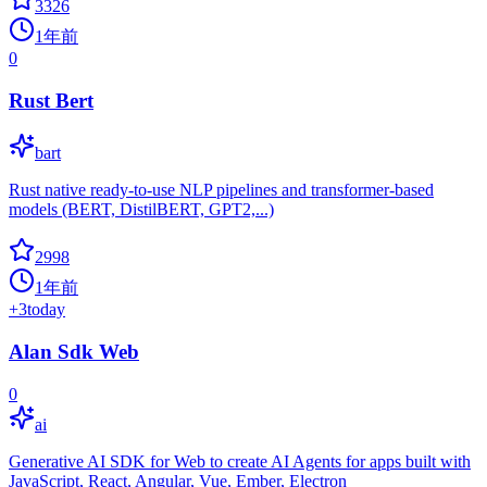
3326
1年前
0
Rust Bert
bart
Rust native ready-to-use NLP pipelines and transformer-based
models (BERT, DistilBERT, GPT2,...)
2998
1年前
+
3
today
Alan Sdk Web
0
ai
Generative AI SDK for Web to create AI Agents for apps built with
JavaScript, React, Angular, Vue, Ember, Electron