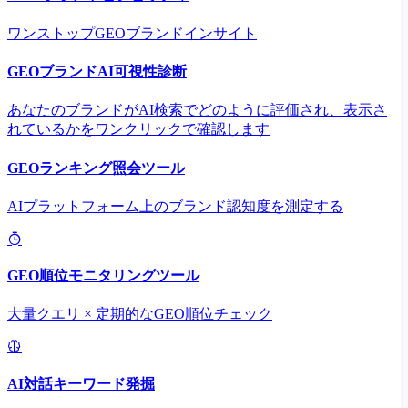
ワンストップGEOブランドインサイト
GEOブランドAI可視性診断
あなたのブランドがAI検索でどのように評価され、表示さ
れているかをワンクリックで確認します
GEOランキング照会ツール
AIプラットフォーム上のブランド認知度を測定する
GEO順位モニタリングツール
大量クエリ × 定期的なGEO順位チェック
AI対話キーワード発掘