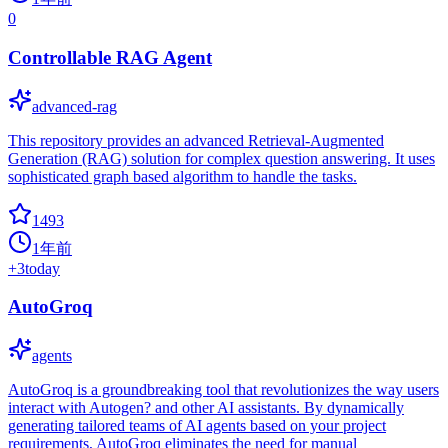
0
Controllable RAG Agent
advanced-rag
This repository provides an advanced Retrieval-Augmented
Generation (RAG) solution for complex question answering. It uses
sophisticated graph based algorithm to handle the tasks.
1493
1年前
+
3
today
AutoGroq
agents
AutoGroq is a groundbreaking tool that revolutionizes the way users
interact with Autogen? and other AI assistants. By dynamically
generating tailored teams of AI agents based on your project
requirements, AutoGroq eliminates the need for manual