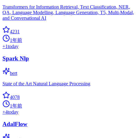
Transformers for Information Retrieval, Text Classification, NER,
QA, Language Modelling, Language Generation, T5, Multi-Modal,
and Conversational AI
4231
1年前
+
1
today
Spark Nlp
bert
State of the Art Natural Language Processing
4078
1年前
+
4
today
AdalFlow