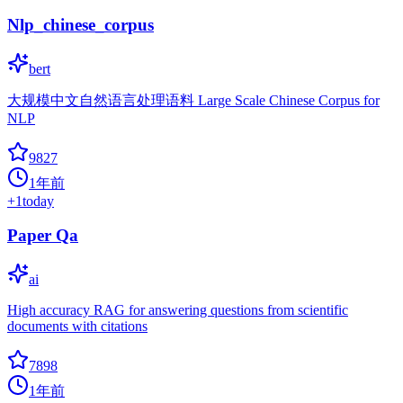
Nlp_chinese_corpus
bert
大规模中文自然语言处理语料 Large Scale Chinese Corpus for
NLP
9827
1年前
+
1
today
Paper Qa
ai
High accuracy RAG for answering questions from scientific
documents with citations
7898
1年前