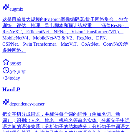
augmix
这是目前最大规模的PyTorch图像编码器/骨干网络集合，包含
训练、评估、推理、导出脚本和预训练权重——涵盖ResNet、
ResNeXT、EfficientNet、NFNet、Vision Transformer (ViT)、
MobileNetV4、MobileNet-V3 & V2、RegNet、DPN、
CSPNet、Swin Transformer、MaxViT、CoAtNet、ConvNeXt等
多种网络。
35969
8个月前
+
24
today
HanLP
dependency-parser
把文字切分成词语，并标注每个词的词性（例如名词、动
词）；识别出人名、地名、机构名等命名实体；分析句子中词
语之间的语法关系；分析句子的结构成分；分析句子中词语之