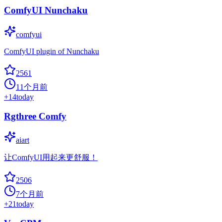
ComfyUI Nunchaku
comfyui
ComfyUI plugin of Nunchaku
2561
11个月前
+
14
today
Rgthree Comfy
aiart
让ComfyUI用起来更舒服！
2506
7个月前
+
21
today