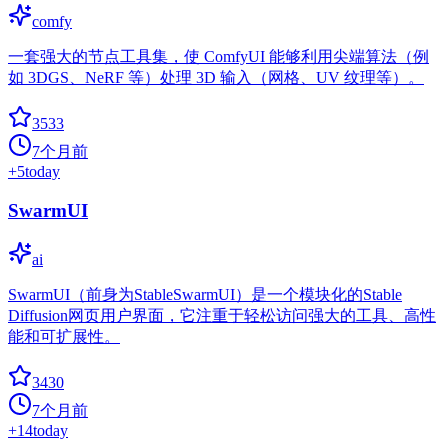
comfy
一套强大的节点工具集，使 ComfyUI 能够利用尖端算法（例
如 3DGS、NeRF 等）处理 3D 输入（网格、UV 纹理等）。
3533
7个月前
+
5
today
SwarmUI
ai
SwarmUI（前身为StableSwarmUI）是一个模块化的Stable
Diffusion网页用户界面，它注重于轻松访问强大的工具、高性
能和可扩展性。
3430
7个月前
+
14
today