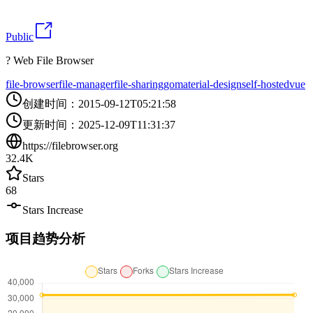
Public
? Web File Browser
file-browser
file-manager
file-sharing
go
material-design
self-hosted
vue
创建时间
：
2015-09-12T05:21:58
更新时间
：
2025-12-09T11:31:37
https://filebrowser.org
32.4K
Stars
68
Stars Increase
项目趋势分析