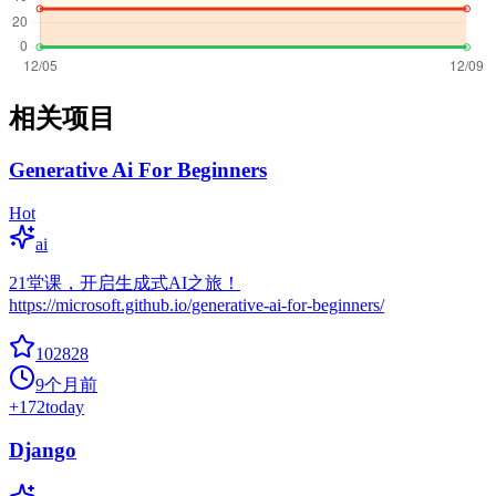
相关项目
Generative Ai For Beginners
Hot
ai
21堂课，开启生成式AI之旅！
https://microsoft.github.io/generative-ai-for-beginners/
102828
9个月前
+
172
today
Django