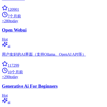
120901
7个月前
+
280
today
Open Webui
Hot
ai
用户友好的AI界面（支持Ollama、OpenAI API等）
117299
10个月前
+
290
today
Generative Ai For Beginners
Hot
ai