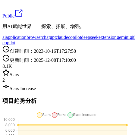
Public
用AI赋能世界——探索、拓展、增强。
ai
application
browser
chatgpt
claude
copilot
deepseek
extension
gemini
gi
copilot
创建时间
：
2023-10-16T17:27:58
更新时间
：
2025-12-08T17:10:00
8.1K
Stars
2
Stars Increase
项目趋势分析