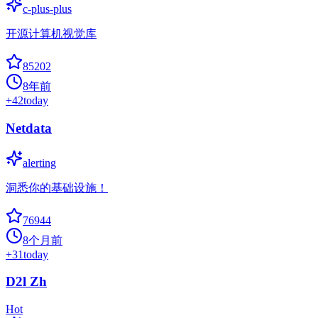
c-plus-plus
开源计算机视觉库
85202
8年前
+
42
today
Netdata
alerting
洞悉你的基础设施！
76944
8个月前
+
31
today
D2l Zh
Hot