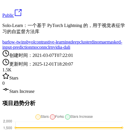
Public
Solo-Learn：一个基于 PyTorch Lightning 的，用于视觉表征学
习的自监督方法库
barlow-twins
byol
contrastive-learning
deepcluster
dino
mae
masked-
input-prediction
moco
nnclr
nvidia-dali
创建时间
：
2021-03-07T07:22:01
更新时间
：
2025-12-01T18:20:07
1.5K
Stars
0
Stars Increase
项目趋势分析