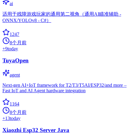
ai
适用于残障游戏玩家的通用第二视角（通用AI瞄准辅助 -
ONNX/YOLOv8 - C#）
1247
8个月前
+
9
today
TuyaOpen
agent
Next-gen AI+IoT framework for T2/T3/T5AI/ESP32/and more –
Fast IoT and AI Agent hardware integration
1164
8个月前
+
13
today
Xiaozhi Esp32 Server Java