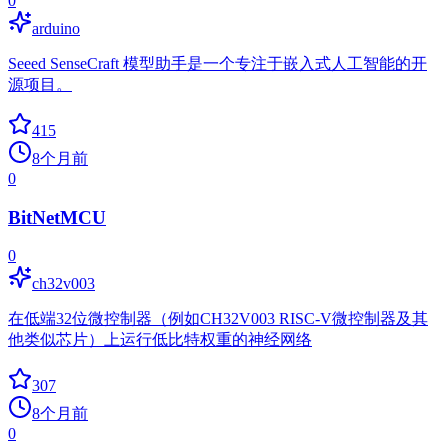
0
arduino
Seeed SenseCraft 模型助手是一个专注于嵌入式人工智能的开
源项目。
415
8个月前
0
BitNetMCU
0
ch32v003
在低端32位微控制器（例如CH32V003 RISC-V微控制器及其
他类似芯片）上运行低比特权重的神经网络
307
8个月前
0