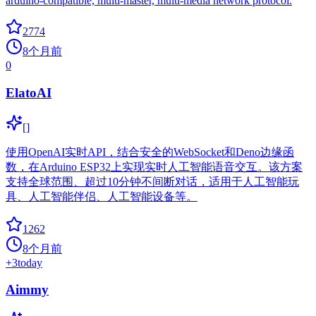
arduino-compatible, multi-master, multi-media network protocol.
2774
8个月前
0
ElatoAI
[]
使用OpenAI实时API，结合安全的WebSocket和Deno边缘函
数，在Arduino ESP32上实现实时人工智能语音交互。该方案
支持全球范围、超过10分钟不间断对话，适用于人工智能玩
具、人工智能伴侣、人工智能设备等。
1262
8个月前
+
3
today
Aimmy