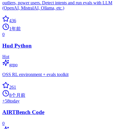
outliers, power users. Detect intents and run evals with LLM
(OpenAI, MistralAI, Ollama, etc.)
436
1年前
0
Hud Python
Hot
grpo
OSS RL environment + evals toolkit
261
8个月前
+
58
today
AIRTBench Code
0