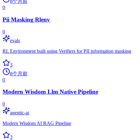
8个月前
0
Pii Masking Rlenv
0
evals
RL Environment built using Verifiers for PII information masking
3
8个月前
0
Modern Wisdom Llm Native Pipeline
0
agentic-ai
Modern Wisdom AI RAG Pipeline
3