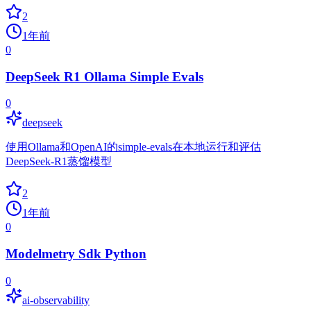
2
1年前
0
DeepSeek R1 Ollama Simple Evals
0
deepseek
使用Ollama和OpenAI的simple-evals在本地运行和评估
DeepSeek-R1蒸馏模型
2
1年前
0
Modelmetry Sdk Python
0
ai-observability