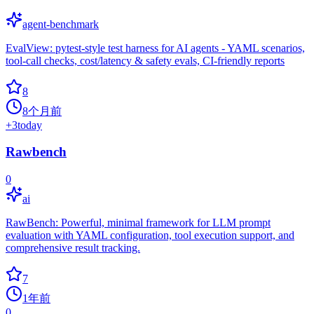
agent-benchmark
EvalView: pytest-style test harness for AI agents - YAML scenarios,
tool-call checks, cost/latency & safety evals, CI-friendly reports
8
8个月前
+
3
today
Rawbench
0
ai
RawBench: Powerful, minimal framework for LLM prompt
evaluation with YAML configuration, tool execution support, and
comprehensive result tracking.
7
1年前
0