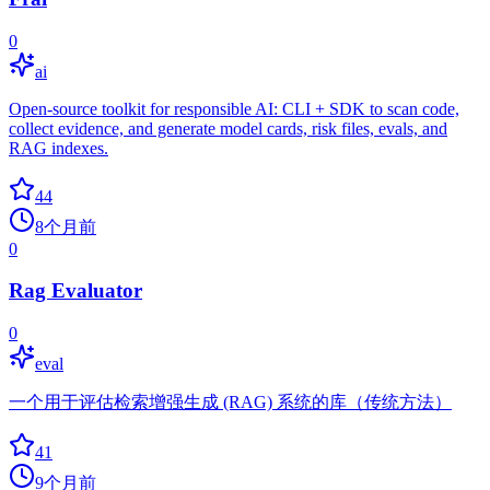
0
ai
Open-source toolkit for responsible AI: CLI + SDK to scan code,
collect evidence, and generate model cards, risk files, evals, and
RAG indexes.
44
8个月前
0
Rag Evaluator
0
eval
一个用于评估检索增强生成 (RAG) 系统的库（传统方法）
41
9个月前