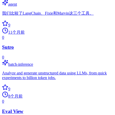
agent
我们比较了LangChain、Fixie和Marvin这三个工具。
9
11个月前
0
Sutro
0
batch-inference
Analyze and generate unstructured data using LLMs, from quick
experiments to billion token jobs.
9
8个月前
0
Eval View