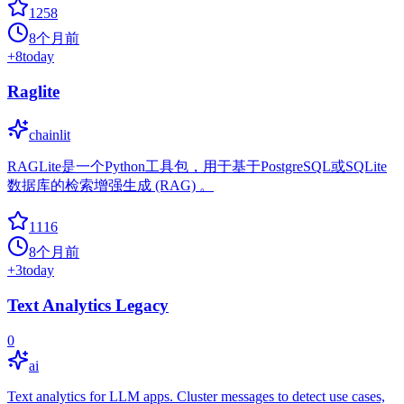
1258
8个月前
+
8
today
Raglite
chainlit
RAGLite是一个Python工具包，用于基于PostgreSQL或SQLite
数据库的检索增强生成 (RAG) 。
1116
8个月前
+
3
today
Text Analytics Legacy
0
ai
Text analytics for LLM apps. Cluster messages to detect use cases,