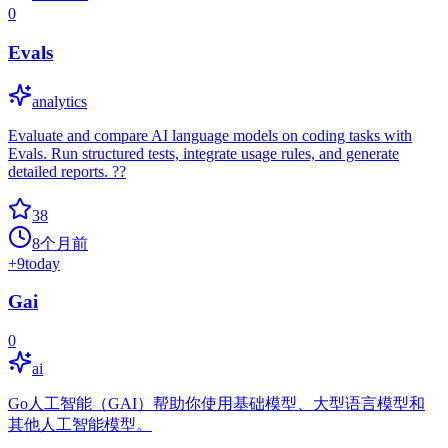
0
Evals
analytics
Evaluate and compare AI language models on coding tasks with
Evals. Run structured tests, integrate usage rules, and generate
detailed reports. ??
38
8个月前
+
9
today
Gai
0
ai
Go人工智能（GAI）帮助你使用基础模型、大型语言模型和
其他人工智能模型。