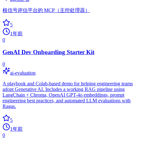
根信号评估平台的 MCP（主控处理器）
5
1年前
0
GenAI Dev Onboarding Starter Kit
0
ai-evaluation
A playbook and Colab-based demo for helping engineering teams
adopt Generative AI. Includes a working RAG pipeline using
LangChain + Chroma, OpenAI GPT-4o embeddings, prompt
engineering best practices, and automated LLM evaluations with
Ragas.
5
1年前
0