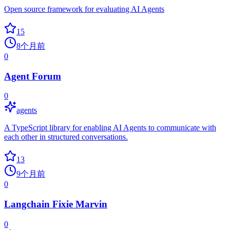
Open source framework for evaluating AI Agents
15
8个月前
0
Agent Forum
0
agents
A TypeScript library for enabling AI Agents to communicate with
each other in structured conversations.
13
9个月前
0
Langchain Fixie Marvin
0