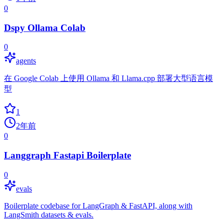
0
Dspy Ollama Colab
0
agents
在 Google Colab 上使用 Ollama 和 Llama.cpp 部署大型语言模
型
1
2年前
0
Langgraph Fastapi Boilerplate
0
evals
Boilerplate codebase for LangGraph & FastAPI, along with
LangSmith datasets & evals.