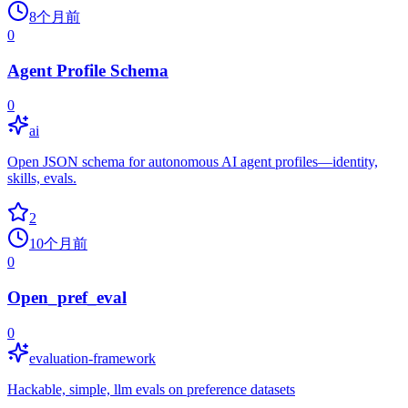
8个月前
0
Agent Profile Schema
0
ai
Open JSON schema for autonomous AI agent profiles—identity,
skills, evals.
2
10个月前
0
Open_pref_eval
0
evaluation-framework
Hackable, simple, llm evals on preference datasets