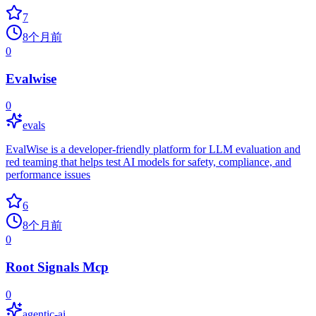
7
8个月前
0
Evalwise
0
evals
EvalWise is a developer-friendly platform for LLM evaluation and
red teaming that helps test AI models for safety, compliance, and
performance issues
6
8个月前
0
Root Signals Mcp
0
agentic-ai