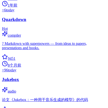
1年前
+
6
today
Quarkdown
Hot
compiler
? Markdown with superpowers — from ideas to papers,
presentations and books.
9451
8个月前
+
96
today
Jukebox
audio
论文《Jukebox：一种用于音乐生成的模型》的代码