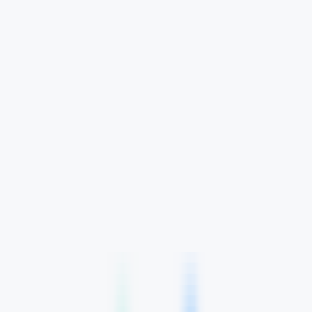
GEO 推广链接检测
追踪投放的推广链接，评估哪些渠道真正被 AI 引用
站点AI友好度检测
快速了解你的网站是否对AI搜索友好，以及如何优化
服务
GEO排名优化系统源码
拥有属于自己的GEO系统，助您成为专业GEO优化服务商
GEO 排名优化服务