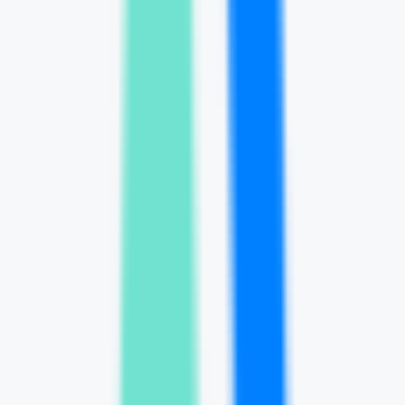
大模型费用计算器
精准计算大模型使用成本，合理规划预算
大模型竞技场
多模型实时评测，模型输出结果快速比对
模型个人电脑配置检测器
一键检测电脑配置，研判运行模型的兼容性
模型部署服务器配置计算器
根据算力需求，推荐匹配的服务器配置
SendFame