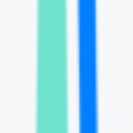
平均页面访问数
3.3
平均访问时长
00:00:51
SendFame
访问量趋势
SendFame
访问地理位置分布