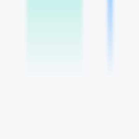
3306
AI 个人名片生成器
—
智能生成个性化名片，提升
个人品牌影响力。
其他