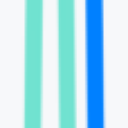
HappyHorse 1.0可将文本或图像转化为高清AI视
频，有免费额度，免信用卡试用。
视频
•
AI视频生成
•
文本转视频