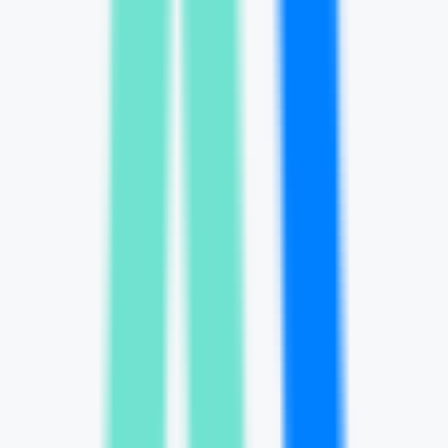
1614
SendFame
—
AI生成名人视频
生产力
•
AI生成
•
视频创作