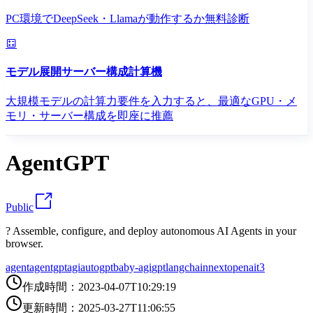
PC環境でDeepSeek・Llamaが動作するか無料診断
モデル展開サーバー構成計算機
大規模モデルの計算力要件を入力すると、最適なGPU・メ
モリ・サーバー構成を即座に推薦
AgentGPT
Public
? Assemble, configure, and deploy autonomous AI Agents in your
browser.
agent
agentgpt
agi
autogpt
baby-agi
gpt
langchain
next
openai
t3
作成時間
：
2023-04-07T10:29:19
更新時間
：
2025-03-27T11:06:55