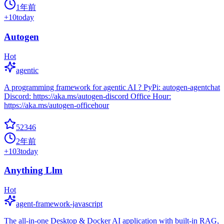
1年前
+
10
today
Autogen
Hot
agentic
A programming framework for agentic AI ? PyPi: autogen-agentchat
Discord: https://aka.ms/autogen-discord Office Hour:
https://aka.ms/autogen-officehour
52346
2年前
+
103
today
Anything Llm
Hot
agent-framework-javascript
The all-in-one Desktop & Docker AI application with built-in RAG,