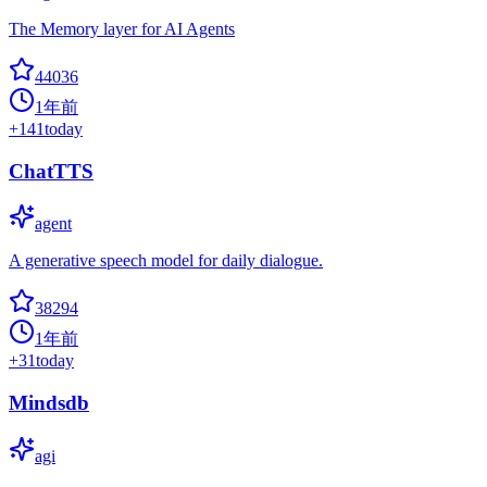
The Memory layer for AI Agents
44036
1年前
+
141
today
ChatTTS
agent
A generative speech model for daily dialogue.
38294
1年前
+
31
today
Mindsdb
agi