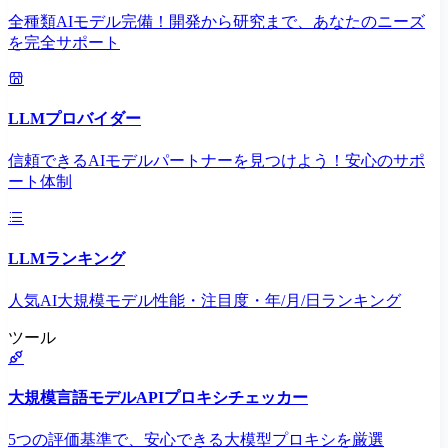
全種類AIモデル完備！開発から研究まで、あなたのニーズ
を完全サポート
LLMプロバイダー
信頼できるAIモデルパートナーを見つけよう！安心のサポ
ート体制
LLMランキング
人気AI大規模モデル性能・注目度・年/月/日ランキング
ツール
大規模言語モデルAPIプロキシチェッカー
5つの評価基準で、安心できる大模型プロキシを厳選