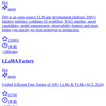
Hot
agent
Dify is an open-source LLM app development platform. Dify's
intuitive interface combines AI workflow, RAG pipeline, agent
capabilities, model management, observability features and more,
letting you quickly go from prototype to production.
120901
1年前
+
280
today
LLaMA Factory
Hot
agent
Unified Efficient Fine-Tuning of 100+ LLMs & VLMs (ACL 2024)
63700
1年前