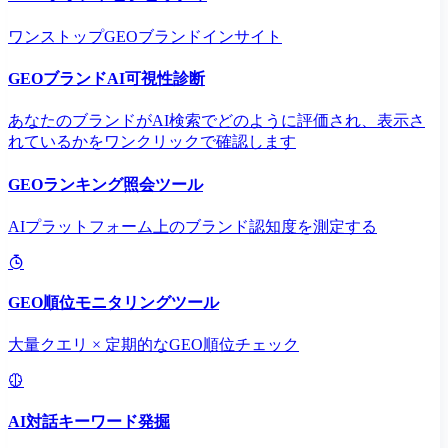
ワンストップGEOブランドインサイト
GEOブランドAI可視性診断
あなたのブランドがAI検索でどのように評価され、表示さ
れているかをワンクリックで確認します
GEOランキング照会ツール
AIプラットフォーム上のブランド認知度を測定する
GEO順位モニタリングツール
大量クエリ × 定期的なGEO順位チェック
AI対話キーワード発掘