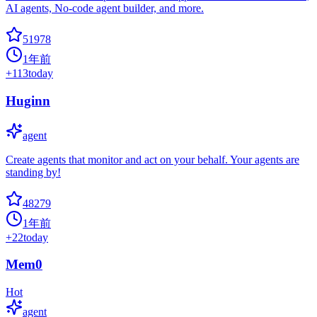
AI agents, No-code agent builder, and more.
51978
1年前
+
113
today
Huginn
agent
Create agents that monitor and act on your behalf. Your agents are
standing by!
48279
1年前
+
22
today
Mem0
Hot
agent