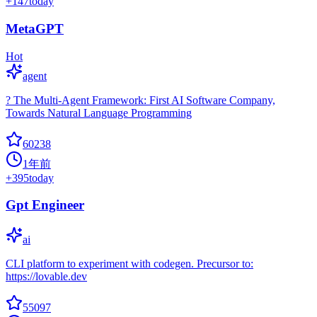
+
147
today
MetaGPT
Hot
agent
? The Multi-Agent Framework: First AI Software Company,
Towards Natural Language Programming
60238
1年前
+
395
today
Gpt Engineer
ai
CLI platform to experiment with codegen. Precursor to:
https://lovable.dev
55097