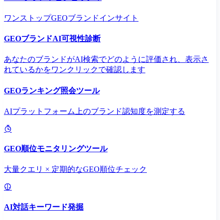
ワンストップGEOブランドインサイト
GEOブランドAI可視性診断
あなたのブランドがAI検索でどのように評価され、表示さ
れているかをワンクリックで確認します
GEOランキング照会ツール
AIプラットフォーム上のブランド認知度を測定する
GEO順位モニタリングツール
大量クエリ × 定期的なGEO順位チェック
AI対話キーワード発掘