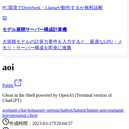
PC環境でDeepSeek・Llamaが動作するか無料診断
モデル展開サーバー構成計算機
大規模モデルの計算力要件を入力すると、最適なGPU・メ
モリ・サーバー構成を即座に推薦
aoi
Public
Ghost in the Shell powered by OpenAI (Terminal version of
ChatGPT)
assistant-chat-bots
azure-openai
chatbot
chatgpt
chatgpt-api
command-
line
openai
sql-client
作成時間
：
2023-03-17T20:04:57