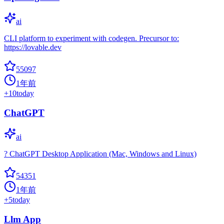
ai
CLI platform to experiment with codegen. Precursor to:
https://lovable.dev
55097
1年前
+
10
today
ChatGPT
ai
? ChatGPT Desktop Application (Mac, Windows and Linux)
54351
1年前
+
5
today
Llm App