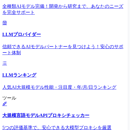
全種類AIモデル完備！開発から研究まで、あなたのニーズ
を完全サポート
LLMプロバイダー
信頼できるAIモデルパートナーを見つけよう！安心のサポ
ート体制
LLMランキング
人気AI大規模モデル性能・注目度・年/月/日ランキング
ツール
大規模言語モデルAPIプロキシチェッカー
5つの評価基準で、安心できる大模型プロキシを厳選