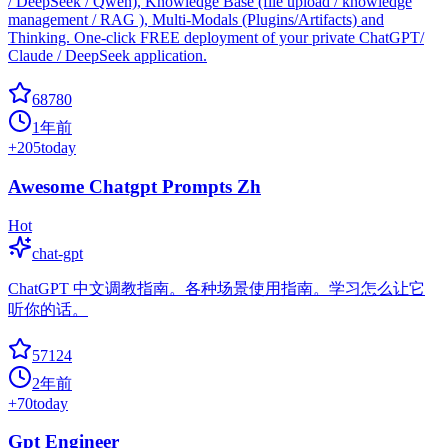
/ DeepSeek / Qwen), Knowledge Base (file upload / knowledge
management / RAG ), Multi-Modals (Plugins/Artifacts) and
Thinking. One-click FREE deployment of your private ChatGPT/
Claude / DeepSeek application.
68780
1年前
+
205
today
Awesome Chatgpt Prompts Zh
Hot
chat-gpt
ChatGPT 中文调教指南。各种场景使用指南。学习怎么让它
听你的话。
57124
2年前
+
70
today
Gpt Engineer