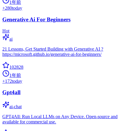
1年前
+
280
today
Generative Ai For Beginners
Hot
ai
21 Lessons, Get Started Building with Generative AI ?
https://microsoft.github.io/generative-ai-for-beginners/
102828
1年前
+
172
today
Gpt4all
ai-chat
GPT4All: Run Local LLMs on Any Device. Open-source and
available for commercial use.