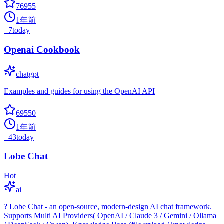
76955
1年前
+
7
today
Openai Cookbook
chatgpt
Examples and guides for using the OpenAI API
69550
1年前
+
43
today
Lobe Chat
Hot
ai
? Lobe Chat - an open-source, modern-design AI chat framework.
Supports Multi AI Providers( OpenAI / Claude 3 / Gemini / Ollama