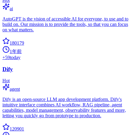
Hot
ai
AutoGPT is the vision of accessible AI for everyone, to use and to
build on. Our mission is to provide the tools, so that you can focus
on what matters.
180179
1年前
+
59
today
Dify
Hot
agent
Dify is an open-source LLM app development platform. Dify's
intuitive interface combines AI workflow, RAG pipeline, agent
capabilities, model management, observability features and more,
letting you quickly go from prototype to production.
120901