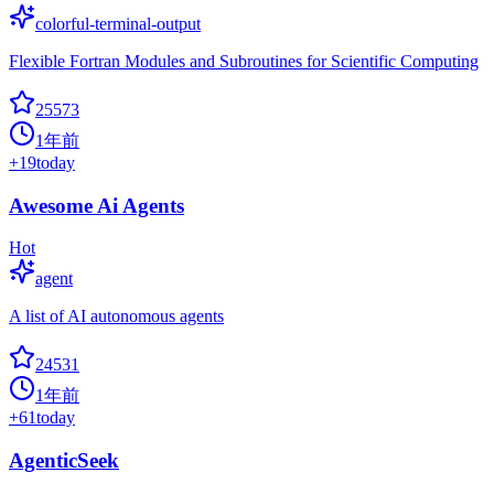
colorful-terminal-output
Flexible Fortran Modules and Subroutines for Scientific Computing
25573
1年前
+
19
today
Awesome Ai Agents
Hot
agent
A list of AI autonomous agents
24531
1年前
+
61
today
AgenticSeek