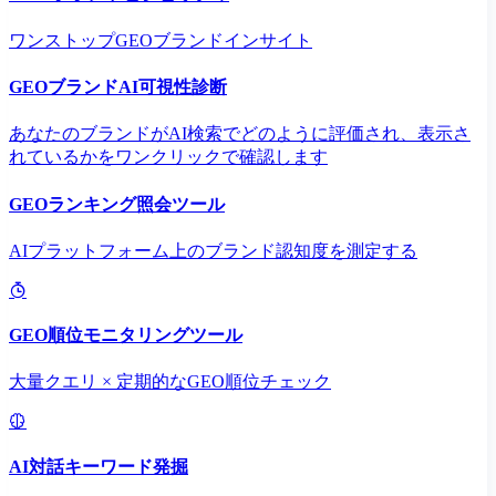
ワンストップGEOブランドインサイト
GEOブランドAI可視性診断
あなたのブランドがAI検索でどのように評価され、表示さ
れているかをワンクリックで確認します
GEOランキング照会ツール
AIプラットフォーム上のブランド認知度を測定する
GEO順位モニタリングツール
大量クエリ × 定期的なGEO順位チェック
AI対話キーワード発掘