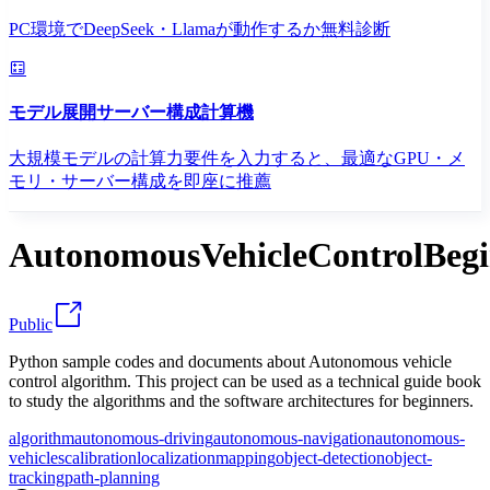
PC環境でDeepSeek・Llamaが動作するか無料診断
モデル展開サーバー構成計算機
大規模モデルの計算力要件を入力すると、最適なGPU・メ
モリ・サーバー構成を即座に推薦
AutonomousVehicleControlBeg
Public
Python sample codes and documents about Autonomous vehicle
control algorithm. This project can be used as a technical guide book
to study the algorithms and the software architectures for beginners.
algorithm
autonomous-driving
autonomous-navigation
autonomous-
vehicles
calibration
localization
mapping
object-detection
object-
tracking
path-planning