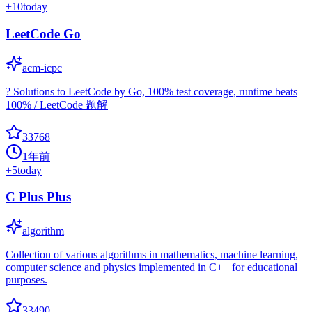
+
10
today
LeetCode Go
acm-icpc
? Solutions to LeetCode by Go, 100% test coverage, runtime beats
100% / LeetCode 题解
33768
1年前
+
5
today
C Plus Plus
algorithm
Collection of various algorithms in mathematics, machine learning,
computer science and physics implemented in C++ for educational
purposes.
33490