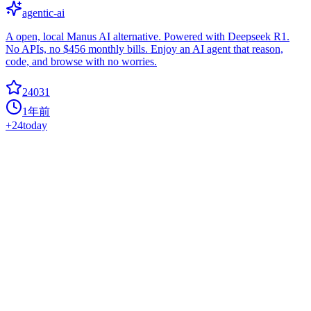
agentic-ai
A open, local Manus AI alternative. Powered with Deepseek R1.
No APIs, no $456 monthly bills. Enjoy an AI agent that reason,
code, and browse with no worries.
24031
1年前
+
24
today