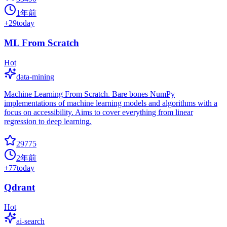
1年前
+
29
today
ML From Scratch
Hot
data-mining
Machine Learning From Scratch. Bare bones NumPy
implementations of machine learning models and algorithms with a
focus on accessibility. Aims to cover everything from linear
regression to deep learning.
29775
2年前
+
77
today
Qdrant
Hot
ai-search