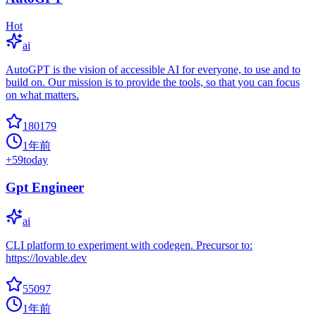
Hot
ai
AutoGPT is the vision of accessible AI for everyone, to use and to
build on. Our mission is to provide the tools, so that you can focus
on what matters.
180179
1年前
+
59
today
Gpt Engineer
ai
CLI platform to experiment with codegen. Precursor to:
https://lovable.dev
55097
1年前