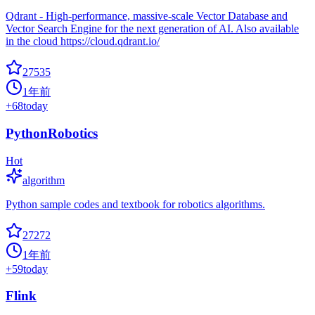
Qdrant - High-performance, massive-scale Vector Database and
Vector Search Engine for the next generation of AI. Also available
in the cloud https://cloud.qdrant.io/
27535
1年前
+
68
today
PythonRobotics
Hot
algorithm
Python sample codes and textbook for robotics algorithms.
27272
1年前
+
59
today
Flink