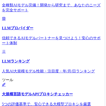
全種類AIモデル完備！開発から研究まで、あなたのニーズ
を完全サポート
LLMプロバイダー
信頼できるAIモデルパートナーを見つけよう！安心のサポ
ート体制
LLMランキング
人気AI大規模モデル性能・注目度・年/月/日ランキング
ツール
大規模言語モデルAPIプロキシチェッカー
5つの評価基準で、安心できる大模型プロキシを厳選