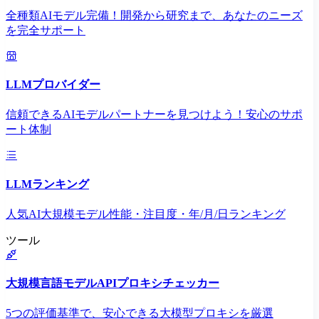
全種類AIモデル完備！開発から研究まで、あなたのニーズ
を完全サポート
LLMプロバイダー
信頼できるAIモデルパートナーを見つけよう！安心のサポ
ート体制
LLMランキング
人気AI大規模モデル性能・注目度・年/月/日ランキング
ツール
大規模言語モデルAPIプロキシチェッカー
5つの評価基準で、安心できる大模型プロキシを厳選