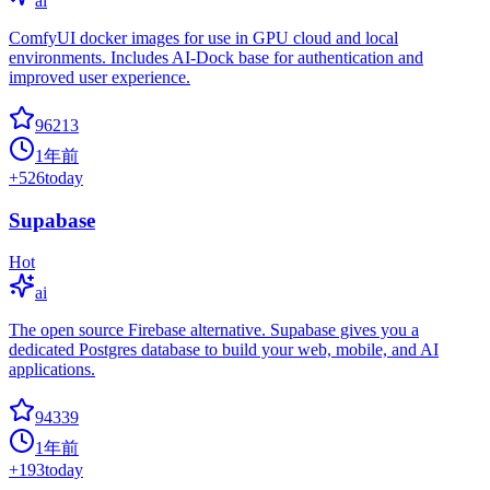
ai
ComfyUI docker images for use in GPU cloud and local
environments. Includes AI-Dock base for authentication and
improved user experience.
96213
1年前
+
526
today
Supabase
Hot
ai
The open source Firebase alternative. Supabase gives you a
dedicated Postgres database to build your web, mobile, and AI
applications.
94339
1年前
+
193
today