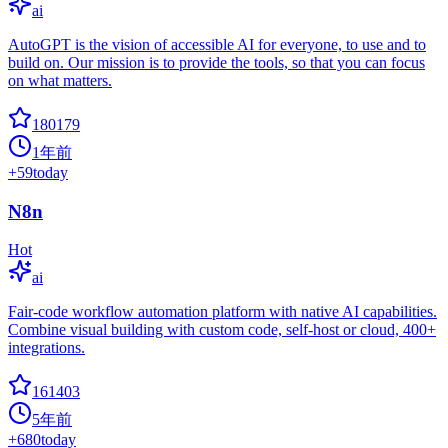
ai
AutoGPT is the vision of accessible AI for everyone, to use and to
build on. Our mission is to provide the tools, so that you can focus
on what matters.
180179
1年前
+
59
today
N8n
Hot
ai
Fair-code workflow automation platform with native AI capabilities.
Combine visual building with custom code, self-host or cloud, 400+
integrations.
161403
5年前
+
680
today