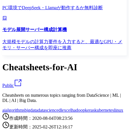
PC環境でDeepSeek・Llamaが動作するか無料診断
モデル展開サーバー構成計算機
大規模モデルの計算力要件を入力すると、最適なGPU・メ
モリ・サーバー構成を即座に推薦
Cheatsheets-for-AI
Public
Cheatsheets on numerous topics ranging from DataScience | ML |
DL | AI | Big Data.
ai
algorithms
bigdata
datascience
dl
excel
hadoop
keras
kubernetes
linux
作成時間
：
2020-08-04T08:23:56
更新時間
：
2025-02-26T12:16:17