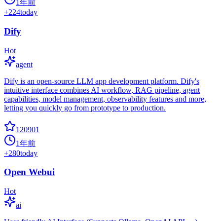
1年前
+
224
today
Dify
Hot
agent
Dify is an open-source LLM app development platform. Dify's
intuitive interface combines AI workflow, RAG pipeline, agent
capabilities, model management, observability features and more,
letting you quickly go from prototype to production.
120901
1年前
+
280
today
Open Webui
Hot
ai