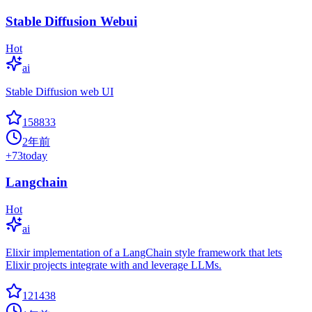
Stable Diffusion Webui
Hot
ai
Stable Diffusion web UI
158833
2年前
+
73
today
Langchain
Hot
ai
Elixir implementation of a LangChain style framework that lets
Elixir projects integrate with and leverage LLMs.
121438