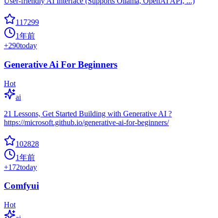
User-friendly AI Interface (Supports Ollama, OpenAI API, ...)
117299
1年前
+
290
today
Generative Ai For Beginners
Hot
ai
21 Lessons, Get Started Building with Generative AI ?
https://microsoft.github.io/generative-ai-for-beginners/
102828
1年前
+
172
today
Comfyui
Hot