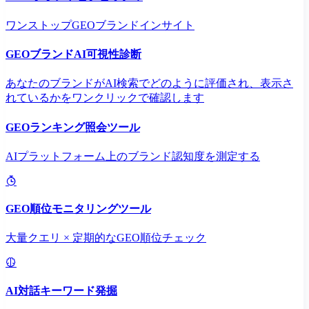
ワンストップGEOブランドインサイト
GEOブランドAI可視性診断
あなたのブランドがAI検索でどのように評価され、表示さ
れているかをワンクリックで確認します
GEOランキング照会ツール
AIプラットフォーム上のブランド認知度を測定する
GEO順位モニタリングツール
大量クエリ × 定期的なGEO順位チェック
AI対話キーワード発掘