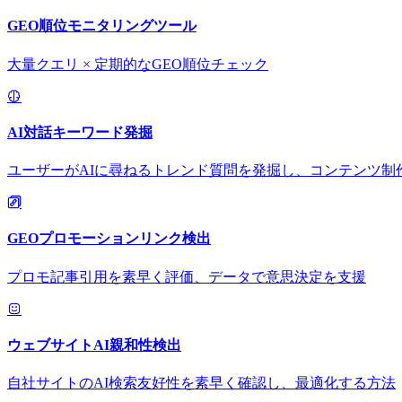
GEO順位モニタリングツール
大量クエリ × 定期的なGEO順位チェック
AI対話キーワード発掘
ユーザーがAIに尋ねるトレンド質問を発掘し、コンテンツ制
GEOプロモーションリンク検出
プロモ記事引用を素早く評価、データで意思決定を支援
ウェブサイトAI親和性検出
自社サイトのAI検索友好性を素早く確認し、最適化する方法