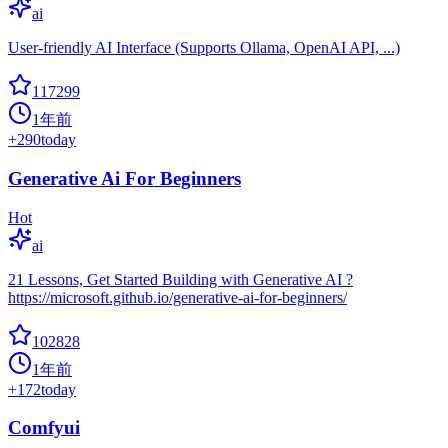
ai
User-friendly AI Interface (Supports Ollama, OpenAI API, ...)
117299
1年前
+
290
today
Generative Ai For Beginners
Hot
ai
21 Lessons, Get Started Building with Generative AI ?
https://microsoft.github.io/generative-ai-for-beginners/
102828
1年前
+
172
today
Comfyui