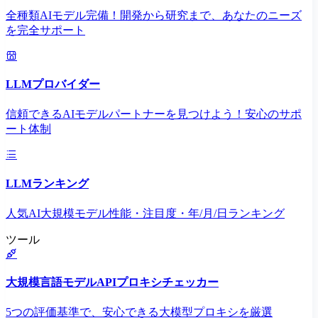
全種類AIモデル完備！開発から研究まで、あなたのニーズ
を完全サポート
LLMプロバイダー
信頼できるAIモデルパートナーを見つけよう！安心のサポ
ート体制
LLMランキング
人気AI大規模モデル性能・注目度・年/月/日ランキング
ツール
大規模言語モデルAPIプロキシチェッカー
5つの評価基準で、安心できる大模型プロキシを厳選