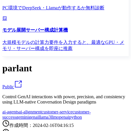
PC環境でDeepSeek・Llamaが動作するか無料診断
モデル展開サーバー構成計算機
大規模モデルの計算力要件を入力すると、最適なGPU・メ
モリ・サーバー構成を即座に推薦
parlant
Public
Control GenAI interactions with power, precision, and consistency
using LLM-native Conversation Design paradigms
ai-agents
ai-alignment
customer-service
customer-
success
gemini
genai
llama3
llm
openai
python
作成時間
：
2024-02-16T04:16:15