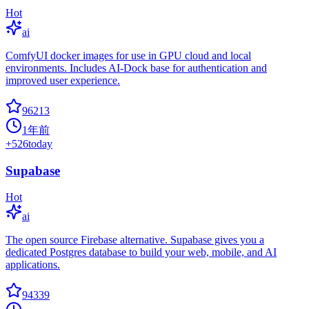
Hot
ai
ComfyUI docker images for use in GPU cloud and local
environments. Includes AI-Dock base for authentication and
improved user experience.
96213
1年前
+
526
today
Supabase
Hot
ai
The open source Firebase alternative. Supabase gives you a
dedicated Postgres database to build your web, mobile, and AI
applications.
94339