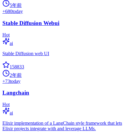
5年前
+
680
today
Stable Diffusion Webui
Hot
ai
Stable Diffusion web UI
158833
2年前
+
73
today
Langchain
Hot
ai
Elixir implementation of a LangChain style framework that lets
Elixir projects integrate with and leverage LLMs.