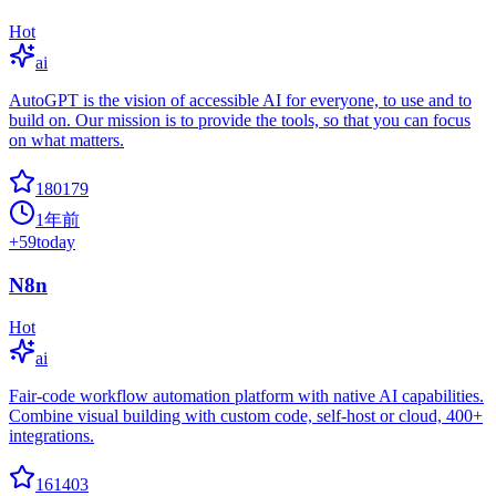
Hot
ai
AutoGPT is the vision of accessible AI for everyone, to use and to
build on. Our mission is to provide the tools, so that you can focus
on what matters.
180179
1年前
+
59
today
N8n
Hot
ai
Fair-code workflow automation platform with native AI capabilities.
Combine visual building with custom code, self-host or cloud, 400+
integrations.
161403