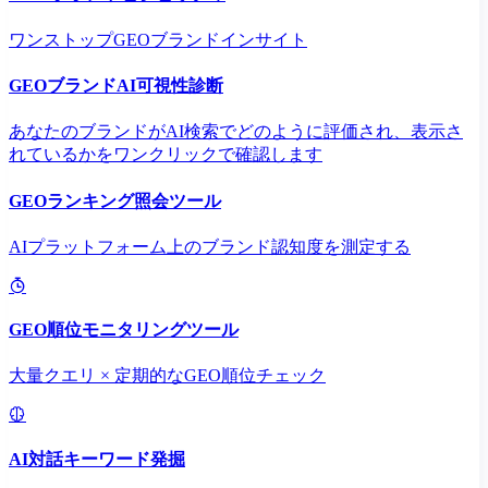
ワンストップGEOブランドインサイト
GEOブランドAI可視性診断
あなたのブランドがAI検索でどのように評価され、表示さ
れているかをワンクリックで確認します
GEOランキング照会ツール
AIプラットフォーム上のブランド認知度を測定する
GEO順位モニタリングツール
大量クエリ × 定期的なGEO順位チェック
AI対話キーワード発掘