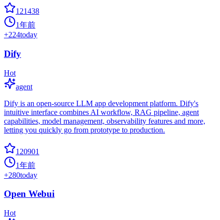
121438
1年前
+
224
today
Dify
Hot
agent
Dify is an open-source LLM app development platform. Dify's
intuitive interface combines AI workflow, RAG pipeline, agent
capabilities, model management, observability features and more,
letting you quickly go from prototype to production.
120901
1年前
+
280
today
Open Webui
Hot