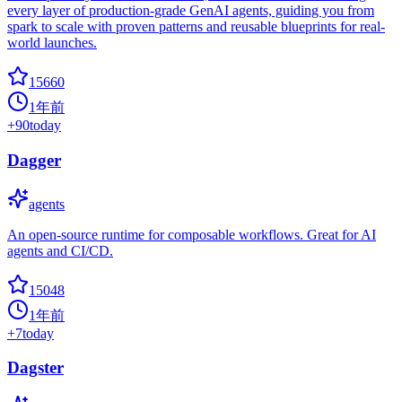
every layer of production-grade GenAI agents, guiding you from
spark to scale with proven patterns and reusable blueprints for real-
world launches.
15660
1年前
+
90
today
Dagger
agents
An open-source runtime for composable workflows. Great for AI
agents and CI/CD.
15048
1年前
+
7
today
Dagster