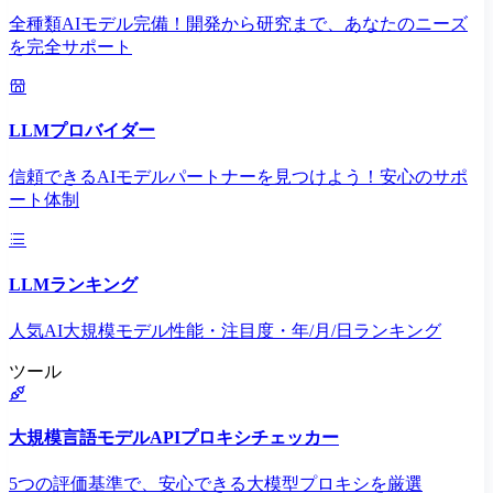
全種類AIモデル完備！開発から研究まで、あなたのニーズ
を完全サポート
LLMプロバイダー
信頼できるAIモデルパートナーを見つけよう！安心のサポ
ート体制
LLMランキング
人気AI大規模モデル性能・注目度・年/月/日ランキング
ツール
大規模言語モデルAPIプロキシチェッカー
5つの評価基準で、安心できる大模型プロキシを厳選