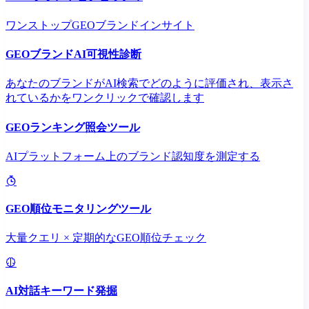
ワンストップGEOブランドインサイト
GEOブランドAI可視性診断
あなたのブランドがAI検索でどのように評価され、表示さ
れているかをワンクリックで確認します
GEOランキング照会ツール
AIプラットフォーム上のブランド認知度を測定する
GEO順位モニタリングツール
大量クエリ × 定期的なGEO順位チェック
AI対話キーワード発掘