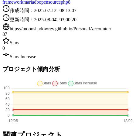
framework
mariadb
opensource
php8
作成時間
：
2025-07-12T08:13:07
更新時間
：
2025-08-04T03:00:20
https://moonshadowrev.github.io/PersonalAccounter/
87
Stars
0
Stars Increase
プロジェクト傾向分析
関連プロジェクト