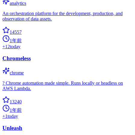
analytics
An orchestration platform for the development, production, and
observation of data assets.
14557
1年前
+
12
today
Chromeless
chrome
? Chrome automation made simple. Runs locally or headless on
AWS Lambda.
13240
1年前
+
1
today
Unleash