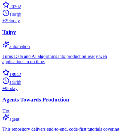
20202
1年前
+
29
today
Taipy
automation
Turns Data and AI algorithms into production-ready web
applications in no time.
18942
1年前
+
9
today
Agents Towards Production
Hot
agent
This repository delivers end-to-end, code-first tutorials covering