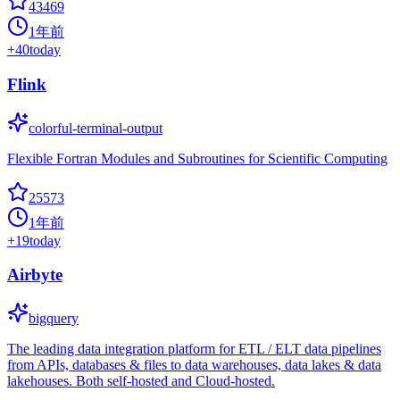
43469
1年前
+
40
today
Flink
colorful-terminal-output
Flexible Fortran Modules and Subroutines for Scientific Computing
25573
1年前
+
19
today
Airbyte
bigquery
The leading data integration platform for ETL / ELT data pipelines
from APIs, databases & files to data warehouses, data lakes & data
lakehouses. Both self-hosted and Cloud-hosted.