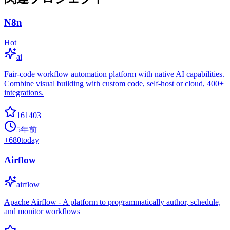
N8n
Hot
ai
Fair-code workflow automation platform with native AI capabilities.
Combine visual building with custom code, self-host or cloud, 400+
integrations.
161403
5年前
+
680
today
Airflow
airflow
Apache Airflow - A platform to programmatically author, schedule,
and monitor workflows