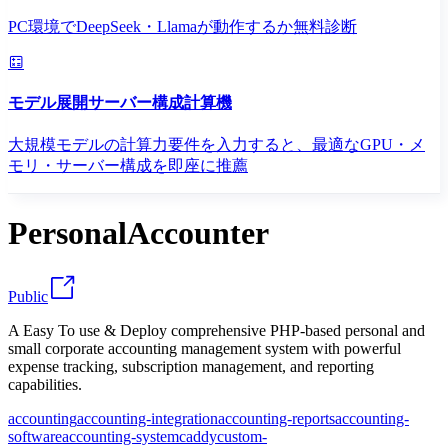
PC環境でDeepSeek・Llamaが動作するか無料診断
モデル展開サーバー構成計算機
大規模モデルの計算力要件を入力すると、最適なGPU・メ
モリ・サーバー構成を即座に推薦
PersonalAccounter
Public
A Easy To use & Deploy comprehensive PHP-based personal and
small corporate accounting management system with powerful
expense tracking, subscription management, and reporting
capabilities.
accounting
accounting-integration
accounting-reports
accounting-
software
accounting-system
caddy
custom-