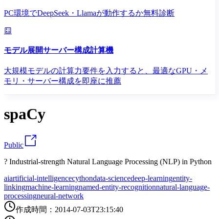
PC環境でDeepSeek・Llamaが動作するか無料診断
モデル展開サーバー構成計算機
大規模モデルの計算力要件を入力すると、最適なGPU・メ
モリ・サーバー構成を即座に推薦
spaCy
Public
? Industrial-strength Natural Language Processing (NLP) in Python
ai
artificial-intelligence
cython
data-science
deep-learning
entity-
linking
machine-learning
named-entity-recognition
natural-language-
processing
neural-network
作成時間
：
2014-07-03T23:15:40