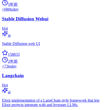
5年前
+
680
today
Stable Diffusion Webui
Hot
ai
Stable Diffusion web UI
158833
2年前
+
73
today
Langchain
Hot
ai
Elixir implementation of a LangChain style framework that lets
Elixir projects integrate with and leverage LLMs.