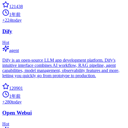
121438
1年前
+
224
today
Dify
Hot
agent
Dify is an open-source LLM app development platform. Dify's
intuitive interface combines AI workflow, RAG pipeline, agent
capabilities, model management, observability features and more,
letting you quickly go from prototype to production.
120901
1年前
+
280
today
Open Webui
Hot