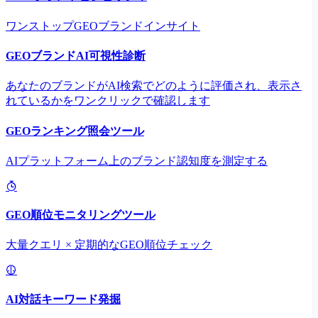
ワンストップGEOブランドインサイト
GEOブランドAI可視性診断
あなたのブランドがAI検索でどのように評価され、表示さ
れているかをワンクリックで確認します
GEOランキング照会ツール
AIプラットフォーム上のブランド認知度を測定する
GEO順位モニタリングツール
大量クエリ × 定期的なGEO順位チェック
AI対話キーワード発掘