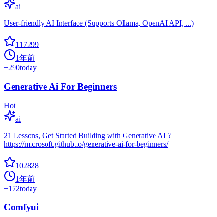
ai
User-friendly AI Interface (Supports Ollama, OpenAI API, ...)
117299
1年前
+
290
today
Generative Ai For Beginners
Hot
ai
21 Lessons, Get Started Building with Generative AI ?
https://microsoft.github.io/generative-ai-for-beginners/
102828
1年前
+
172
today
Comfyui