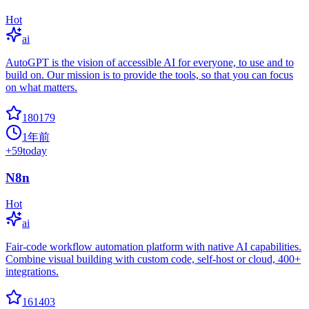
Hot
ai
AutoGPT is the vision of accessible AI for everyone, to use and to
build on. Our mission is to provide the tools, so that you can focus
on what matters.
180179
1年前
+
59
today
N8n
Hot
ai
Fair-code workflow automation platform with native AI capabilities.
Combine visual building with custom code, self-host or cloud, 400+
integrations.
161403