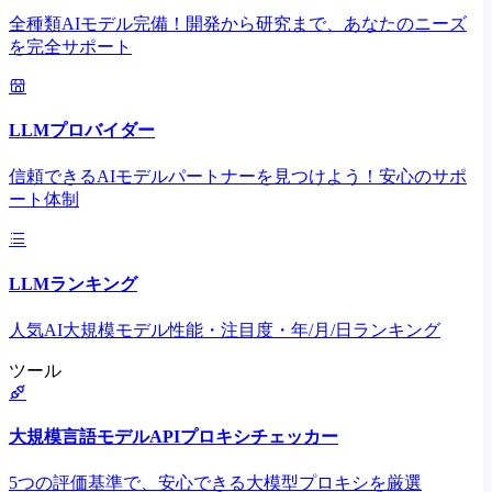
全種類AIモデル完備！開発から研究まで、あなたのニーズ
を完全サポート
LLMプロバイダー
信頼できるAIモデルパートナーを見つけよう！安心のサポ
ート体制
LLMランキング
人気AI大規模モデル性能・注目度・年/月/日ランキング
ツール
大規模言語モデルAPIプロキシチェッカー
5つの評価基準で、安心できる大模型プロキシを厳選