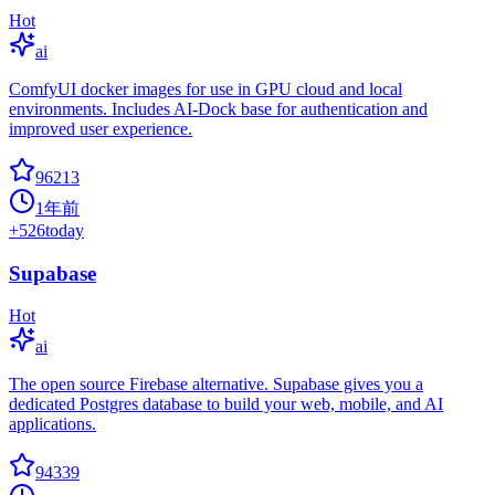
Hot
ai
ComfyUI docker images for use in GPU cloud and local
environments. Includes AI-Dock base for authentication and
improved user experience.
96213
1年前
+
526
today
Supabase
Hot
ai
The open source Firebase alternative. Supabase gives you a
dedicated Postgres database to build your web, mobile, and AI
applications.
94339