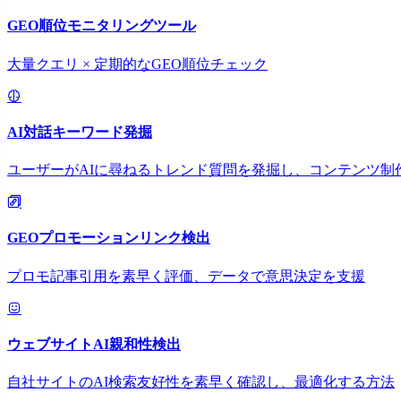
GEO順位モニタリングツール
大量クエリ × 定期的なGEO順位チェック
AI対話キーワード発掘
ユーザーがAIに尋ねるトレンド質問を発掘し、コンテンツ制
GEOプロモーションリンク検出
プロモ記事引用を素早く評価、データで意思決定を支援
ウェブサイトAI親和性検出
自社サイトのAI検索友好性を素早く確認し、最適化する方法