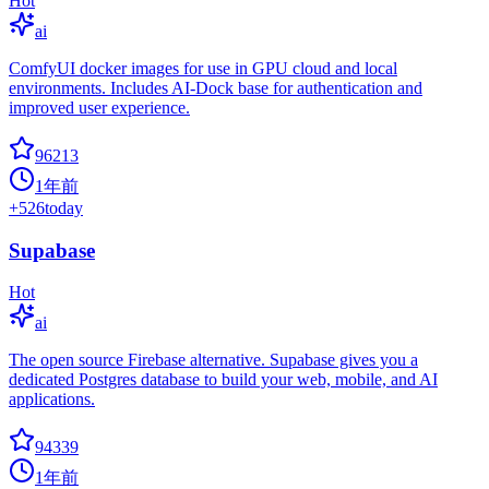
Hot
ai
ComfyUI docker images for use in GPU cloud and local
environments. Includes AI-Dock base for authentication and
improved user experience.
96213
1年前
+
526
today
Supabase
Hot
ai
The open source Firebase alternative. Supabase gives you a
dedicated Postgres database to build your web, mobile, and AI
applications.
94339
1年前