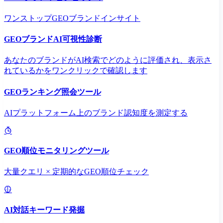
ワンストップGEOブランドインサイト
GEOブランドAI可視性診断
あなたのブランドがAI検索でどのように評価され、表示さ
れているかをワンクリックで確認します
GEOランキング照会ツール
AIプラットフォーム上のブランド認知度を測定する
GEO順位モニタリングツール
大量クエリ × 定期的なGEO順位チェック
AI対話キーワード発掘