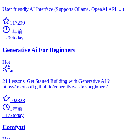
User-friendly AI Interface (Supports Ollama, OpenAI API, ...)
117299
1年前
+
290
today
Generative Ai For Beginners
Hot
ai
21 Lessons, Get Started Building with Generative AI ?
https://microsoft.github.io/generative-ai-for-beginners/
102828
1年前
+
172
today
Comfyui