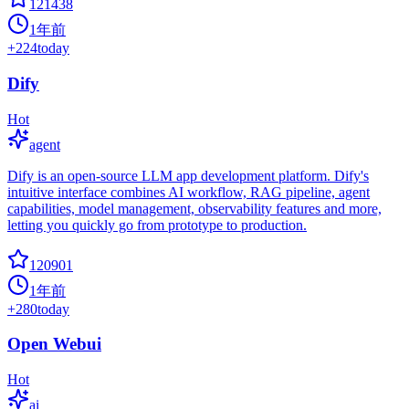
121438
1年前
+
224
today
Dify
Hot
agent
Dify is an open-source LLM app development platform. Dify's
intuitive interface combines AI workflow, RAG pipeline, agent
capabilities, model management, observability features and more,
letting you quickly go from prototype to production.
120901
1年前
+
280
today
Open Webui
Hot
ai