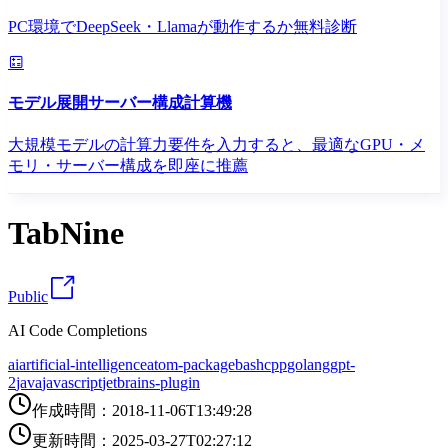
PC環境でDeepSeek・Llamaが動作するか無料診断
モデル展開サーバー構成計算機
大規模モデルの計算力要件を入力すると、最適なGPU・メ
モリ・サーバー構成を即座に推薦
TabNine
Public
AI Code Completions
ai
artificial-intelligence
atom-package
bash
cpp
golang
gpt-
2
java
javascript
jetbrains-plugin
作成時間
：
2018-11-06T13:49:28
更新時間
：
2025-03-27T02:27:12