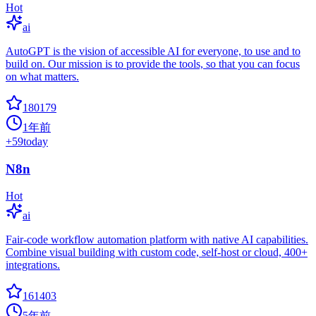
Hot
ai
AutoGPT is the vision of accessible AI for everyone, to use and to
build on. Our mission is to provide the tools, so that you can focus
on what matters.
180179
1年前
+
59
today
N8n
Hot
ai
Fair-code workflow automation platform with native AI capabilities.
Combine visual building with custom code, self-host or cloud, 400+
integrations.
161403
5年前