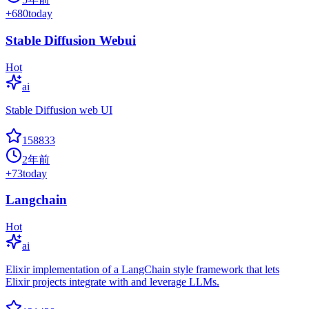
+
680
today
Stable Diffusion Webui
Hot
ai
Stable Diffusion web UI
158833
2年前
+
73
today
Langchain
Hot
ai
Elixir implementation of a LangChain style framework that lets
Elixir projects integrate with and leverage LLMs.