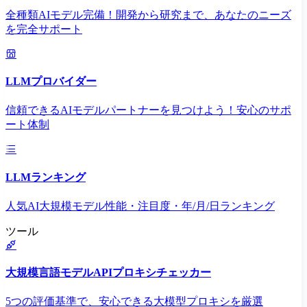
全種類AIモデル完備！開発から研究まで、あなたのニーズ
を完全サポート
LLMプロバイダー
信頼できるAIモデルパートナーを見つけよう！安心のサポ
ート体制
LLMランキング
人気AI大規模モデル性能・注目度・年/月/日ランキング
ツール
大規模言語モデルAPIプロキシチェッカー
5つの評価基準で、安心できる大模型プロキシを厳選