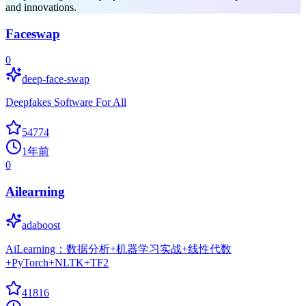
and innovations.
Faceswap
0
deep-face-swap
Deepfakes Software For All
54774
1年前
0
Ailearning
adaboost
AiLearning：数据分析+机器学习实战+线性代数
+PyTorch+NLTK+TF2
41816