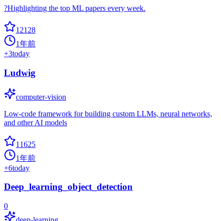
?Highlighting the top ML papers every week.
12128
1年前
+
3
today
Ludwig
computer-vision
Low-code framework for building custom LLMs, neural networks,
and other AI models
11625
1年前
+
6
today
Deep_learning_object_detection
0
deep-learning