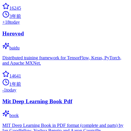
16245
3年前
+
18
today
Horovod
baidu
Distributed training framework for TensorFlow, Keras, PyTorch,
and Apache MXNet.
14641
1年前
-1
today
Mit Deep Learning Book Pdf
book
MIT Deep Learning Book in PDF format (complete and parts) by
Ian Goodfellow, Yoshua Bengio and Aaron Courville