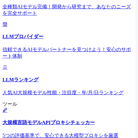
全種類AIモデル完備！開発から研究まで、あなたのニーズ
を完全サポート
LLMプロバイダー
信頼できるAIモデルパートナーを見つけよう！安心のサポ
ート体制
LLMランキング
人気AI大規模モデル性能・注目度・年/月/日ランキング
ツール
大規模言語モデルAPIプロキシチェッカー
5つの評価基準で、安心できる大模型プロキシを厳選