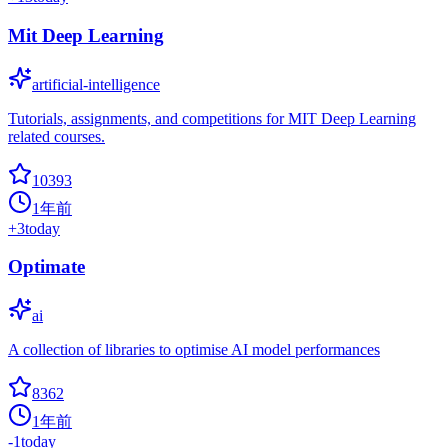
Mit Deep Learning
artificial-intelligence
Tutorials, assignments, and competitions for MIT Deep Learning
related courses.
10393
1年前
+
3
today
Optimate
ai
A collection of libraries to optimise AI model performances
8362
1年前
-1
today