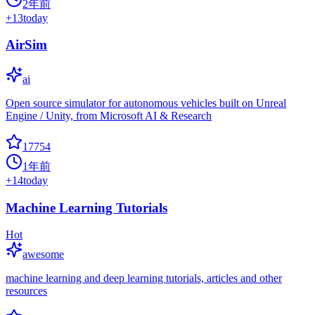
2年前
+
13
today
AirSim
ai
Open source simulator for autonomous vehicles built on Unreal
Engine / Unity, from Microsoft AI & Research
17754
1年前
+
14
today
Machine Learning Tutorials
Hot
awesome
machine learning and deep learning tutorials, articles and other
resources