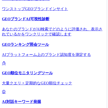
ワンストップGEOブランドインサイト
GEOブランドAI可視性診断
あなたのブランドがAI検索でどのように評価され、表示さ
れているかをワンクリックで確認します
GEOランキング照会ツール
AIプラットフォーム上のブランド認知度を測定する
GEO順位モニタリングツール
大量クエリ × 定期的なGEO順位チェック
AI対話キーワード発掘