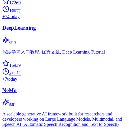
17260
1年前
+
74
today
DeepLearning
cnn
深度学习入门教程, 优秀文章, Deep Learning Tutorial
16939
2年前
+
7
today
NeMo
asr
A scalable generative AI framework built for researchers and
developers working on Large Language Models, Multimodal, and
Speech AI (Automatic Speech Recognition and Text-to-Speech)