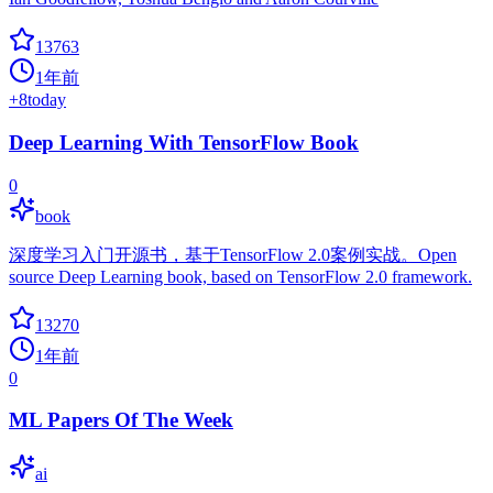
13763
1年前
+
8
today
Deep Learning With TensorFlow Book
0
book
深度学习入门开源书，基于TensorFlow 2.0案例实战。Open
source Deep Learning book, based on TensorFlow 2.0 framework.
13270
1年前
0
ML Papers Of The Week
ai