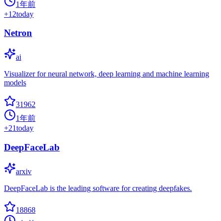
1年前
+
12
today
Netron
ai
Visualizer for neural network, deep learning and machine learning
models
31962
1年前
+
21
today
DeepFaceLab
arxiv
DeepFaceLab is the leading software for creating deepfakes.
18868