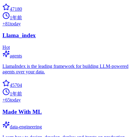
47180
1年前
+
81
today
Llama_index
Hot
agents
LlamaIndex is the leading framework for building LLM-powered
agents over your data.
45704
1年前
+
65
today
Made With ML
data-engineering