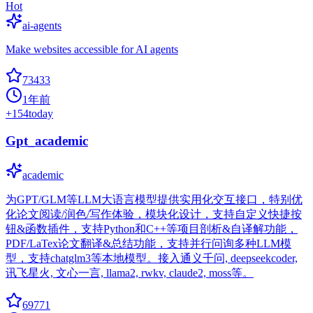
Hot
ai-agents
Make websites accessible for AI agents
73433
1年前
+
154
today
Gpt_academic
academic
为GPT/GLM等LLM大语言模型提供实用化交互接口，特别优
化论文阅读/润色/写作体验，模块化设计，支持自定义快捷按
钮&函数插件，支持Python和C++等项目剖析&自译解功能，
PDF/LaTex论文翻译&总结功能，支持并行问询多种LLM模
型，支持chatglm3等本地模型。接入通义千问, deepseekcoder,
讯飞星火, 文心一言, llama2, rwkv, claude2, moss等。
69771