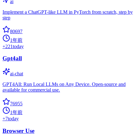
ai
Implement a ChatGPT-like LLM in PyTorch from scratch, step by
step
80697
1年前
+
221
today
Gpt4all
ai-chat
GPT4All: Run Local LLMs on Any Device. Open-source and
available for commercial use.
76955
1年前
+
7
today
Browser Use