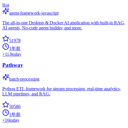
Hot
agent-framework-javascript
The all-in-one Desktop & Docker AI application with built-in RAG,
AI agents, No-code agent builder, and more.
51978
1年前
+
113
today
Pathway
batch-processing
Python ETL framework for stream processing, real-time analytics,
LLM pipelines, and RAG.
50586
1年前
+
16
today