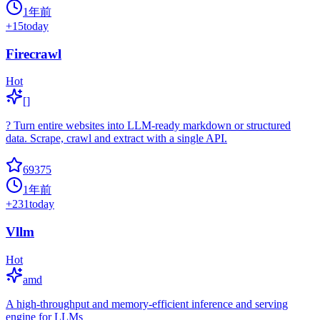
1年前
+
15
today
Firecrawl
Hot
[]
? Turn entire websites into LLM-ready markdown or structured
data. Scrape, crawl and extract with a single API.
69375
1年前
+
231
today
Vllm
Hot
amd
A high-throughput and memory-efficient inference and serving
engine for LLMs