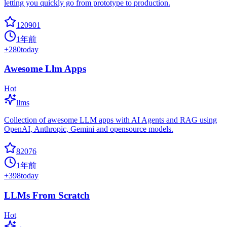
letting you quickly go from prototype to production.
120901
1年前
+
280
today
Awesome Llm Apps
Hot
llms
Collection of awesome LLM apps with AI Agents and RAG using
OpenAI, Anthropic, Gemini and opensource models.
82076
1年前
+
398
today
LLMs From Scratch
Hot