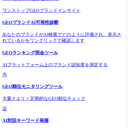
ワンストップGEOブランドインサイト
GEOブランドAI可視性診断
あなたのブランドがAI検索でどのように評価され、表示さ
れているかをワンクリックで確認します
GEOランキング照会ツール
AIプラットフォーム上のブランド認知度を測定する
GEO順位モニタリングツール
大量クエリ × 定期的なGEO順位チェック
AI対話キーワード発掘