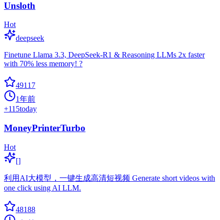
Unsloth
Hot
deepseek
Finetune Llama 3.3, DeepSeek-R1 & Reasoning LLMs 2x faster
with 70% less memory! ?
49117
1年前
+
115
today
MoneyPrinterTurbo
Hot
[]
利用AI大模型，一键生成高清短视频 Generate short videos with
one click using AI LLM.
48188