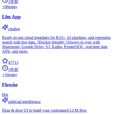
1年前
+
68
today
Llm App
chatbot
Ready-to-run cloud templates for RAG, AI pipelines, and enterprise
search with live data. ?Docker-friendly.?Always in sync with
Sharepoint, Google Drive, S3, Kafka, PostgreSQL, real-time data
APIs, and more.
47713
1年前
+
16
today
Flowise
Hot
artificial-intelligence
Drag & drop UI to build your customized LLM flow