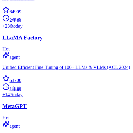
64909
2年前
+
236
today
LLaMA Factory
Hot
agent
Unified Efficient Fine-Tuning of 100+ LLMs & VLMs (ACL 2024)
63700
1年前
+
147
today
MetaGPT
Hot
agent