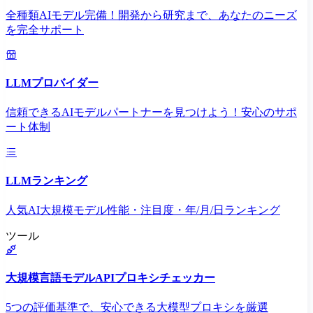
全種類AIモデル完備！開発から研究まで、あなたのニーズ
を完全サポート
LLMプロバイダー
信頼できるAIモデルパートナーを見つけよう！安心のサポ
ート体制
LLMランキング
人気AI大規模モデル性能・注目度・年/月/日ランキング
ツール
大規模言語モデルAPIプロキシチェッカー
5つの評価基準で、安心できる大模型プロキシを厳選