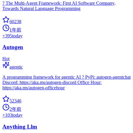
? The Multi-Agent Framework: First AI Software Company,
Towards Natural Language Programming
60238
1年前
+
395
today
Autogen
Hot
agentic
A programming framework for agentic AI ? PyPi: autogen-agentchat
Discord: https://aka.ms/autogen-discord Office Hour:
https://aka.ms/autogen-officehour
52346
2年前
+
103
today
Anything Llm