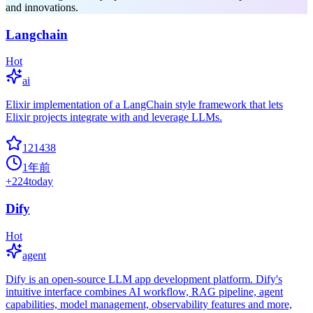
and innovations.
Langchain
Hot
ai
Elixir implementation of a LangChain style framework that lets
Elixir projects integrate with and leverage LLMs.
121438
1年前
+
224
today
Dify
Hot
agent
Dify is an open-source LLM app development platform. Dify's
intuitive interface combines AI workflow, RAG pipeline, agent
capabilities, model management, observability features and more,