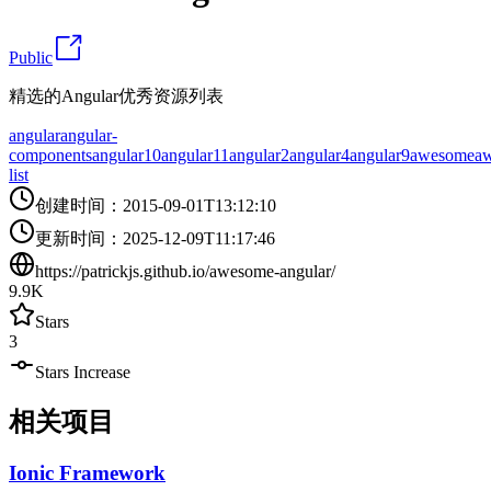
Public
精选的Angular优秀资源列表
angular
angular-
components
angular10
angular11
angular2
angular4
angular9
awesome
a
list
创建时间
：
2015-09-01T13:12:10
更新时间
：
2025-12-09T11:17:46
https://patrickjs.github.io/awesome-angular/
9.9K
Stars
3
Stars Increase
相关项目
Ionic Framework