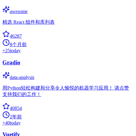
awesome
精选 React 组件和库列表
46287
8个月前
+
25
today
Gradio
data-analysis
用Python轻松构建和分享令人愉悦的机器学习应用！ 请点赞
支持我们的工作！
40854
2年前
+
40
today
Vuetify