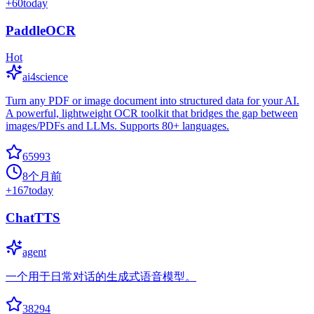
+
60
today
PaddleOCR
Hot
ai4science
Turn any PDF or image document into structured data for your AI.
A powerful, lightweight OCR toolkit that bridges the gap between
images/PDFs and LLMs. Supports 80+ languages.
65993
8个月前
+
167
today
ChatTTS
agent
一个用于日常对话的生成式语音模型。
38294