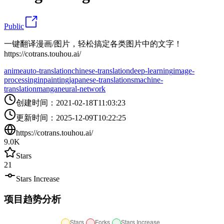
Public
一键翻译漫画/图片，轻松搞定各类图片中的文字！
https://cotrans.touhou.ai/
anime
auto-translation
chinese-translation
deep-learning
image-
processing
inpainting
japanese-translations
machine-
translation
manga
neural-network
创建时间
：
2021-02-18T11:03:23
更新时间
：
2025-12-09T10:22:25
https://cotrans.touhou.ai/
9.0K
Stars
21
Stars Increase
项目趋势分析