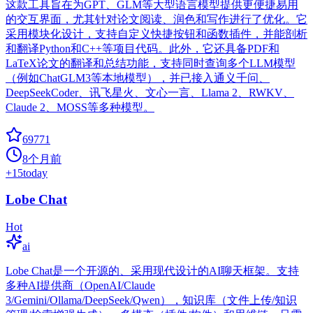
这款工具旨在为GPT、GLM等大型语言模型提供更便捷易用
的交互界面，尤其针对论文阅读、润色和写作进行了优化。它
采用模块化设计，支持自定义快捷按钮和函数插件，并能剖析
和翻译Python和C++等项目代码。此外，它还具备PDF和
LaTeX论文的翻译和总结功能，支持同时查询多个LLM模型
（例如ChatGLM3等本地模型），并已接入通义千问、
DeepSeekCoder、讯飞星火、文心一言、Llama 2、RWKV、
Claude 2、MOSS等多种模型。
69771
8个月前
+
15
today
Lobe Chat
Hot
ai
Lobe Chat是一个开源的、采用现代设计的AI聊天框架。支持
多种AI提供商（OpenAI/Claude
3/Gemini/Ollama/DeepSeek/Qwen），知识库（文件上传/知识