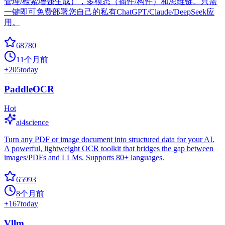
管理/检索增强生成），多模态（插件/构件）和思维链。只需
一键即可免费部署您自己的私有ChatGPT/Claude/DeepSeek应
用。
68780
11个月前
+
205
today
PaddleOCR
Hot
ai4science
Turn any PDF or image document into structured data for your AI.
A powerful, lightweight OCR toolkit that bridges the gap between
images/PDFs and LLMs. Supports 80+ languages.
65993
8个月前
+
167
today
Vllm