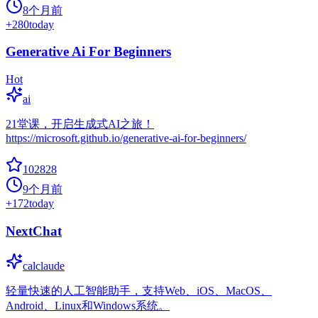
8个月前
+
280
today
Generative Ai For Beginners
Hot
ai
21堂课，开启生成式AI之旅！
https://microsoft.github.io/generative-ai-for-beginners/
102828
9个月前
+
172
today
NextChat
calclaude
轻量快速的人工智能助手，支持Web、iOS、MacOS、
Android、Linux和Windows系统。