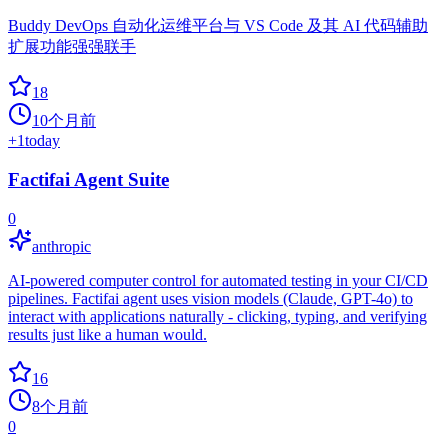
Buddy DevOps 自动化运维平台与 VS Code 及其 AI 代码辅助
扩展功能强强联手
18
10个月前
+
1
today
Factifai Agent Suite
0
anthropic
AI-powered computer control for automated testing in your CI/CD
pipelines. Factifai agent uses vision models (Claude, GPT-4o) to
interact with applications naturally - clicking, typing, and verifying
results just like a human would.
16
8个月前
0