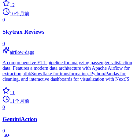
12
10个月前
0
Skytrax Reviews
0
airflow-dags
A comprehensive ETL pipeline for analyzing passenger satisfaction
data. Features a modern data architecture with Apache Airflow for
extraction, dbt/Snowflake for transformation, Python/Pandas for
cleaning, and interactive dashboards for visualization with NextJS.
11
11个月前
0
GeminiAction
0