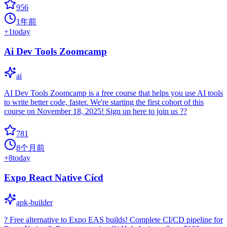
956
1年前
+
1
today
Ai Dev Tools Zoomcamp
ai
AI Dev Tools Zoomcamp is a free course that helps you use AI tools
to write better code, faster. We're starting the first cohort of this
course on November 18, 2025! Sign up here to join us ??
781
8个月前
+
8
today
Expo React Native Cicd
apk-builder
? Free alternative to Expo EAS builds! Complete CI/CD pipeline for