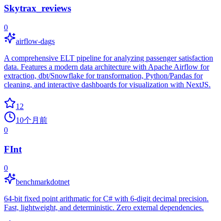
Skytrax_reviews
0
airflow-dags
A comprehensive ELT pipeline for analyzing passenger satisfaction
data. Features a modern data architecture with Apache Airflow for
extraction, dbt/Snowflake for transformation, Python/Pandas for
cleaning, and interactive dashboards for visualization with NextJS.
12
10个月前
0
FInt
0
benchmarkdotnet
64-bit fixed point arithmatic for C# with 6-digit decimal precision.
Fast, lightweight, and deterministic. Zero external dependencies.