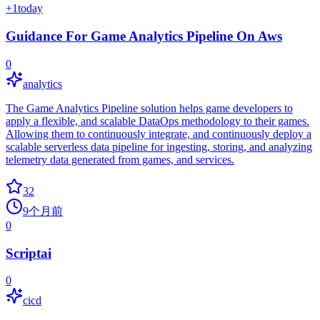
+
1
today
Guidance For Game Analytics Pipeline On Aws
0
analytics
The Game Analytics Pipeline solution helps game developers to
apply a flexible, and scalable DataOps methodology to their games.
Allowing them to continuously integrate, and continuously deploy a
scalable serverless data pipeline for ingesting, storing, and analyzing
telemetry data generated from games, and services.
32
9个月前
0
Scriptai
0
cicd