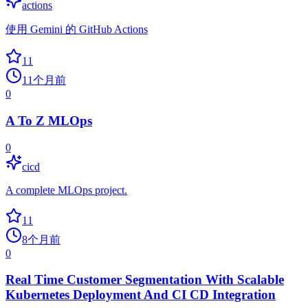
actions
使用 Gemini 的 GitHub Actions
11
11个月前
0
A To Z MLOps
0
cicd
A complete MLOps project.
11
8个月前
0
Real Time Customer Segmentation With Scalable
Kubernetes Deployment And CI CD Integration