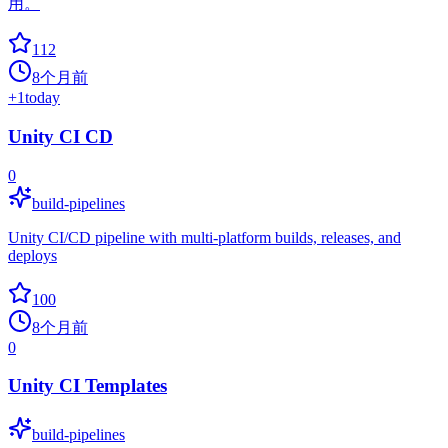
用。
112
8个月前
+
1
today
Unity CI CD
0
build-pipelines
Unity CI/CD pipeline with multi-platform builds, releases, and
deploys
100
8个月前
0
Unity CI Templates
build-pipelines