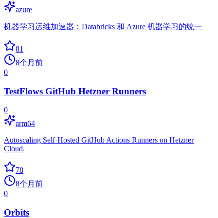
azure
机器学习运维加速器：Databricks 和 Azure 机器学习的统一
81
8个月前
0
TestFlows GitHub Hetzner Runners
0
arm64
Autoscaling Self-Hosted GitHub Actions Runners on Hetzner
Cloud.
78
8个月前
0
Orbits