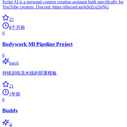
Script AI is a personal content creation assistant built specifically for
YouTube creators. Discord: https://discord.gg/k9sZcq2gNG
25
8个月前
0
Bodywork Ml Pipeline Project
0
batch
持续训练流水线的部署模板
21
1年前
0
Buddy
ai