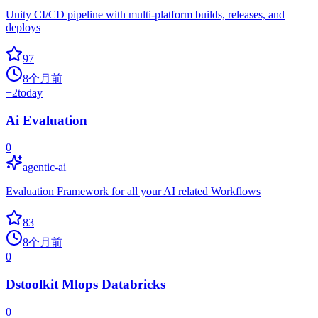
Unity CI/CD pipeline with multi-platform builds, releases, and
deploys
97
8个月前
+
2
today
Ai Evaluation
0
agentic-ai
Evaluation Framework for all your AI related Workflows
83
8个月前
0
Dstoolkit Mlops Databricks
0