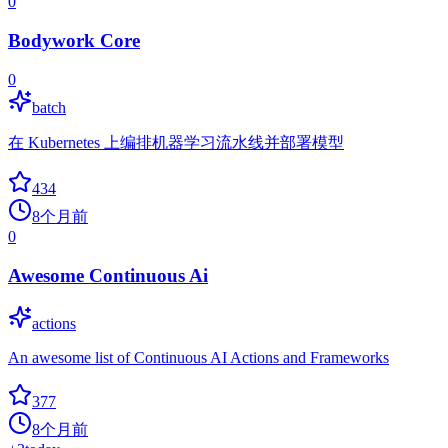
0
Bodywork Core
0
batch
在 Kubernetes 上编排机器学习流水线并部署模型
434
8个月前
0
Awesome Continuous Ai
actions
An awesome list of Continuous AI Actions and Frameworks
377
8个月前