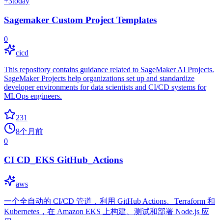
+
3
today
Sagemaker Custom Project Templates
0
cicd
This repository contains guidance related to SageMaker AI Projects.
SageMaker Projects help organizations set up and standardize
developer environments for data scientists and CI/CD systems for
MLOps engineers.
231
8个月前
0
CI CD_EKS GitHub_Actions
aws
一个全自动的 CI/CD 管道，利用 GitHub Actions、Terraform 和
Kubernetes，在 Amazon EKS 上构建、测试和部署 Node.js 应