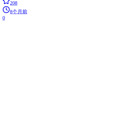
208
8个月前
0
CrewAI GUI Qt
0
ai
CrewAI 的节点式前端：彻底改变 AI 工作流的创建
202
8个月前
0
CEO Agentic AI Framework
0
agent
一个基于 ReAct 范式的超轻量级自主式 AI 框架。