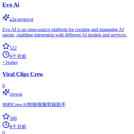
Evo Ai
a2a-protocol
Evo AI is an open-source platform for creating and managing AI
agents, enabling integration with different AI models and services.
522
8个月前
+
1
today
Viral Clips Crew
0
crewai
你的CrewAI智能视频剪辑助手
500
8个月前
0