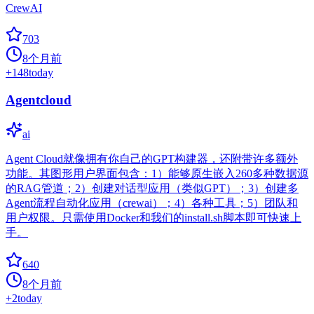
CrewAI
703
8个月前
+
148
today
Agentcloud
ai
Agent Cloud就像拥有你自己的GPT构建器，还附带许多额外
功能。其图形用户界面包含：1）能够原生嵌入260多种数据源
的RAG管道；2）创建对话型应用（类似GPT）；3）创建多
Agent流程自动化应用（crewai）；4）各种工具；5）团队和
用户权限。只需使用Docker和我们的install.sh脚本即可快速上
手。
640
8个月前
+
2
today