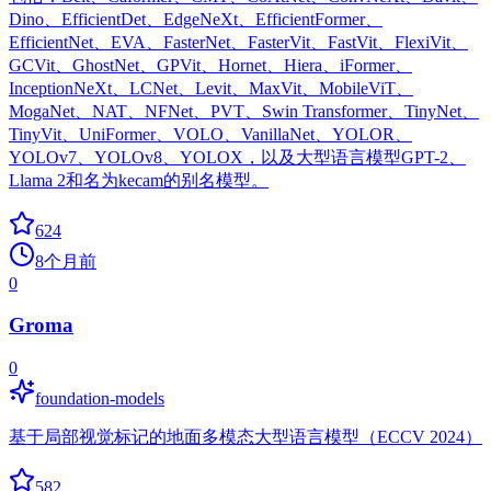
Dino、EfficientDet、EdgeNeXt、EfficientFormer、
EfficientNet、EVA、FasterNet、FasterVit、FastVit、FlexiVit、
GCVit、GhostNet、GPVit、Hornet、Hiera、iFormer、
InceptionNeXt、LCNet、Levit、MaxVit、MobileViT、
MogaNet、NAT、NFNet、PVT、Swin Transformer、TinyNet、
TinyVit、UniFormer、VOLO、VanillaNet、YOLOR、
YOLOv7、YOLOv8、YOLOX，以及大型语言模型GPT-2、
Llama 2和名为kecam的别名模型。
624
8个月前
0
Groma
0
foundation-models
基于局部视觉标记的地面多模态大型语言模型（ECCV 2024）
582