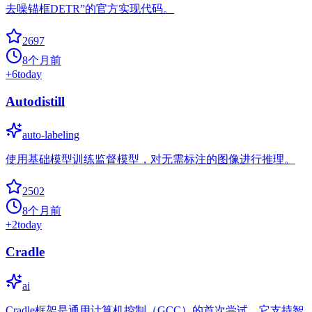
去噪锚框DETR”的官方实现代码。
2697
8个月前
+
6
today
Autodistill
auto-labeling
使用基础模型训练监督模型，对无需标注的图像进行推理。
2502
8个月前
+
2
today
Cradle
ai
Cradle框架是通用计算机控制（GCC）的首次尝试。它支持智