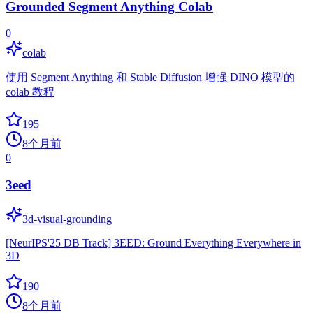
Grounded Segment Anything Colab
0
colab
使用 Segment Anything 和 Stable Diffusion 增强 DINO 模型的
colab 教程
195
8个月前
0
3eed
3d-visual-grounding
[NeurIPS'25 DB Track] 3EED: Ground Everything Everywhere in
3D
190
8个月前