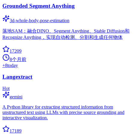
Grounded Segment Anything
3d-whole-body-pose-estimation
落地SAM：融合DINO、Segment Anything、Stable Diffusion和
Recognize Anything，实现自动检测、分割和生成任何物体
17209
8个月前
+
8
today
Langextract
Hot
gemini
A Python library for extracting structured information from
unstructured text using LLMs with precise source grounding and
interactive visualization.
17189