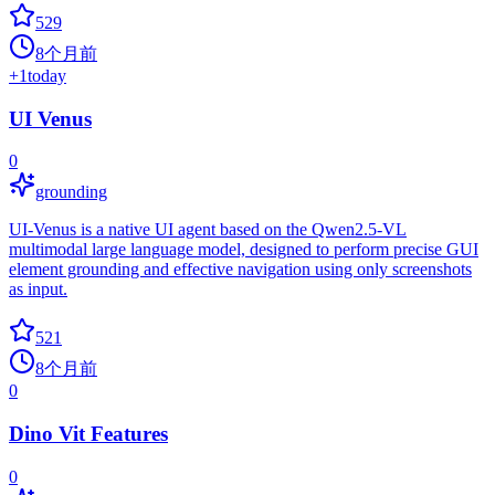
529
8个月前
+
1
today
UI Venus
0
grounding
UI-Venus is a native UI agent based on the Qwen2.5-VL
multimodal large language model, designed to perform precise GUI
element grounding and effective navigation using only screenshots
as input.
521
8个月前
0
Dino Vit Features
0