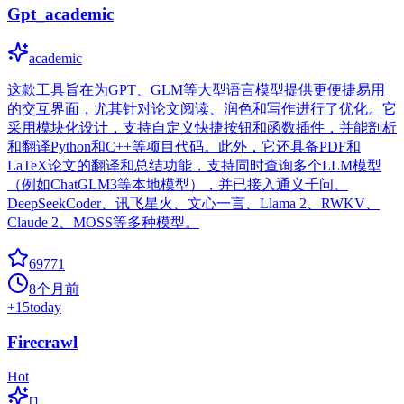
Gpt_academic
academic
这款工具旨在为GPT、GLM等大型语言模型提供更便捷易用
的交互界面，尤其针对论文阅读、润色和写作进行了优化。它
采用模块化设计，支持自定义快捷按钮和函数插件，并能剖析
和翻译Python和C++等项目代码。此外，它还具备PDF和
LaTeX论文的翻译和总结功能，支持同时查询多个LLM模型
（例如ChatGLM3等本地模型），并已接入通义千问、
DeepSeekCoder、讯飞星火、文心一言、Llama 2、RWKV、
Claude 2、MOSS等多种模型。
69771
8个月前
+
15
today
Firecrawl
Hot
[]