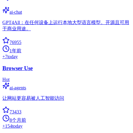
ai-chat
GPT4All：在任何设备上运行本地大型语言模型。开源且可用
于商业用途。
76955
1年前
+
7
today
Browser Use
Hot
ai-agents
让网站更容易被人工智能访问
73433
8个月前
+
154
today