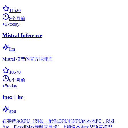
11520
8个月前
+
57
today
Mistral Inference
llm
Mistral 模型的官方推理库
10570
8个月前
+
5
today
Ipex Llm
gpu
在英特尔XPU（例如，配备iGPU和NPU的本地PC，以及
Arc、Flex和Max等独立显卡）上加速本地大型语言模型