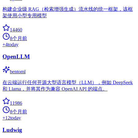
构建企业级 RAG（检索增强生成）流水线的统一框架，该框
架使用小型专用模型
14460
8个月前
+
4
today
OpenLLM
bentoml
在云端运行任何开源大型语言模型（LLM），例如 DeepSeek
和 Llama，并将其作为兼容 OpenAI API 的端点。
11986
8个月前
+
12
today
Ludwig