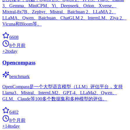
3、Gemma、MiniCPM、Yi、Deepseek、Orion、Xverse、
Mixtral-8x7B、Zephyr、Mistral、Baichuan 2、LLaMA 2、
LLaMA、Qwen、Baichuan、ChatGLM 2、InternLM、Ziya 2、
Vicuna和Bloom等。
6608
8个月前
+
2
today
Opencompass
benchmark
OpenCompass是一个大型语言模型（LLM）评估平台，支持
Llama3、Mistral、InternLM2、GPT-4、LLaMa2、Qwen、
GLM、Claude等100多个数据集和多种模型的评估。
6402
8个月前
+
14
today