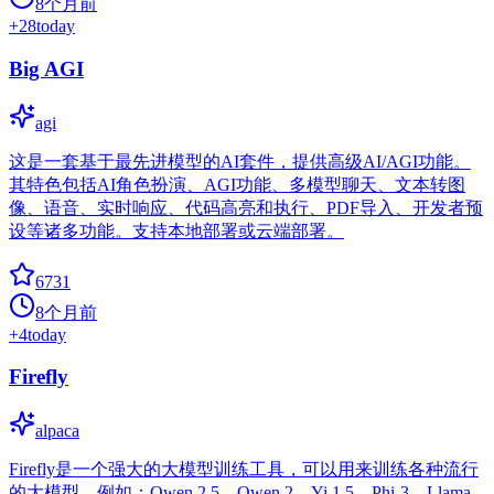
8个月前
+
28
today
Big AGI
agi
这是一套基于最先进模型的AI套件，提供高级AI/AGI功能。
其特色包括AI角色扮演、AGI功能、多模型聊天、文本转图
像、语音、实时响应、代码高亮和执行、PDF导入、开发者预
设等诸多功能。支持本地部署或云端部署。
6731
8个月前
+
4
today
Firefly
alpaca
Firefly是一个强大的大模型训练工具，可以用来训练各种流行
的大模型，例如：Qwen 2.5、Qwen 2、Yi 1.5、Phi-3、Llama