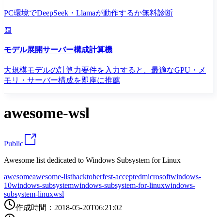
PC環境でDeepSeek・Llamaが動作するか無料診断
モデル展開サーバー構成計算機
大規模モデルの計算力要件を入力すると、最適なGPU・メ
モリ・サーバー構成を即座に推薦
awesome-wsl
Public
Awesome list dedicated to Windows Subsystem for Linux
awesome
awesome-list
hacktoberfest-accepted
microsoft
windows-
10
windows-subsystem
windows-subsystem-for-linux
windows-
subsystem-linux
wsl
作成時間
：
2018-05-20T06:21:02