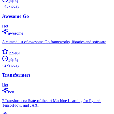
1年前
+
457
today
Awesome Go
Hot
awesome
A curated list of awesome Go frameworks, libraries and software
159484
1年前
+
279
today
Transformers
Hot
bert
? Transformers: State-of-the-art Machine Learning for Pytorch,
TensorFlow, and JAX.