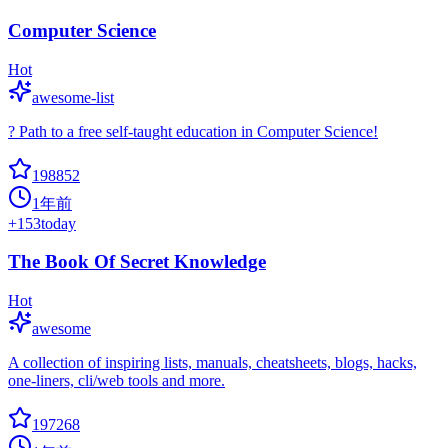
Computer Science
Hot
awesome-list
? Path to a free self-taught education in Computer Science!
198852
1年前
+
153
today
The Book Of Secret Knowledge
Hot
awesome
A collection of inspiring lists, manuals, cheatsheets, blogs, hacks,
one-liners, cli/web tools and more.
197268