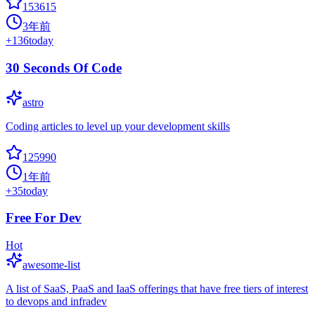
153615
3年前
+
136
today
30 Seconds Of Code
astro
Coding articles to level up your development skills
125990
1年前
+
35
today
Free For Dev
Hot
awesome-list
A list of SaaS, PaaS and IaaS offerings that have free tiers of interest
to devops and infradev