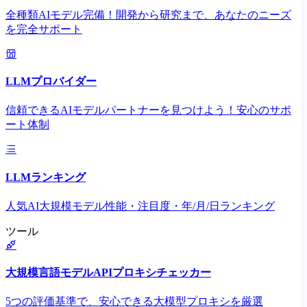
全種類AIモデル完備！開発から研究まで、あなたのニーズ
を完全サポート
LLMプロバイダー
信頼できるAIモデルパートナーを見つけよう！安心のサポ
ート体制
LLMランキング
人気AI大規模モデル性能・注目度・年/月/日ランキング
ツール
大規模言語モデルAPIプロキシチェッカー
5つの評価基準で、安心できる大模型プロキシを厳選