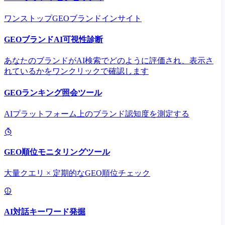
ワンストップGEOブランドインサイト
GEOブランドAI可視性診断
あなたのブランドがAI検索でどのように評価され、表示さ
れているかをワンクリックで確認します
GEOランキング照会ツール
AIプラットフォーム上のブランド認知度を測定する
GEO順位モニタリングツール
大量クエリ × 定期的なGEO順位チェック
AI対話キーワード発掘