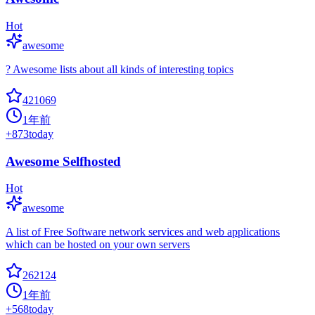
Hot
awesome
? Awesome lists about all kinds of interesting topics
421069
1年前
+
873
today
Awesome Selfhosted
Hot
awesome
A list of Free Software network services and web applications
which can be hosted on your own servers
262124
1年前
+
568
today