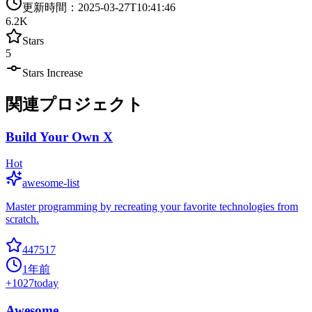
更新時間
：
2025-03-27T10:41:46
6.2K
Stars
5
Stars Increase
関連プロジェクト
Build Your Own X
Hot
awesome-list
Master programming by recreating your favorite technologies from
scratch.
447517
1年前
+
1027
today
Awesome