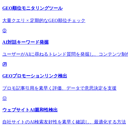
GEO順位モニタリングツール
大量クエリ × 定期的なGEO順位チェック
AI対話キーワード発掘
ユーザーがAIに尋ねるトレンド質問を発掘し、コンテンツ制
GEOプロモーションリンク検出
プロモ記事引用を素早く評価、データで意思決定を支援
ウェブサイトAI親和性検出
自社サイトのAI検索友好性を素早く確認し、最適化する方法