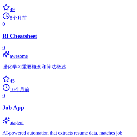
49
8个月前
0
Rl Cheatsheet
0
awesome
强化学习重要概念和算法概述
45
10个月前
0
Job App
aiagent
AI-powered automation that extracts resume data, matches job