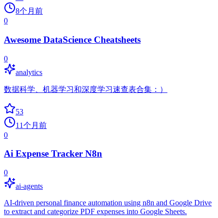
8个月前
0
Awesome DataScience Cheatsheets
0
analytics
数据科学、机器学习和深度学习速查表合集：）
53
11个月前
0
Ai Expense Tracker N8n
0
ai-agents
AI-driven personal finance automation using n8n and Google Drive
to extract and categorize PDF expenses into Google Sheets.