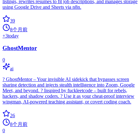
listings, rewrites resumes to fit job descriptions, and manages storage
using Google Drive and Sheets via n8n.
39
8个月前
+
3
today
GhostMentor
0
ai
?️ GhostMentor – Your invisible AI sidekick that bypasses screen
sharing detection and injects stealth intelligence into Zoom, Google
Meet, and beyond. ? Inspired by fuckleetcode – built for rebels,
hackers, and shadow coders. ? Use it as your cheat-proof interview
wingman, AI-powered teaching assistant, or covert coding coach.
26
8个月前
0