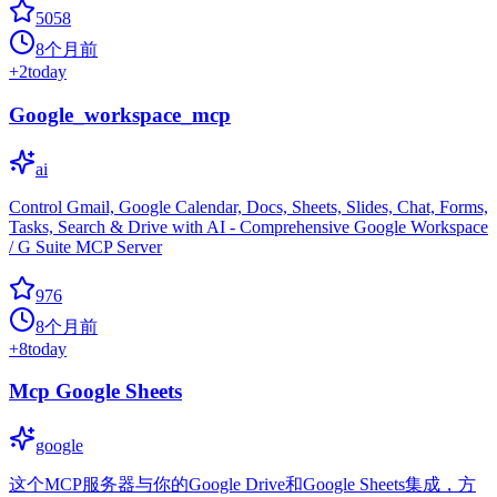
5058
8个月前
+
2
today
Google_workspace_mcp
ai
Control Gmail, Google Calendar, Docs, Sheets, Slides, Chat, Forms,
Tasks, Search & Drive with AI - Comprehensive Google Workspace
/ G Suite MCP Server
976
8个月前
+
8
today
Mcp Google Sheets
google
这个MCP服务器与你的Google Drive和Google Sheets集成，方