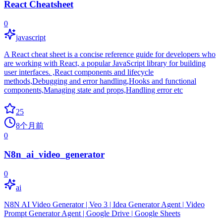
React Cheatsheet
0
javascript
A React cheat sheet is a concise reference guide for developers who
are working with React, a popular JavaScript library for building
user interfaces. ,React components and lifecycle
methods,Debugging and error handling,Hooks and functional
components,Managing state and props,Handling error etc
25
8个月前
0
N8n_ai_video_generator
0
ai
N8N AI Video Generator | Veo 3 | Idea Generator Agent | Video
Prompt Generator Agent | Google Drive | Google Sheets