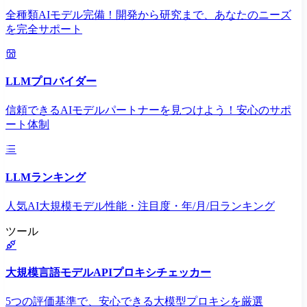
全種類AIモデル完備！開発から研究まで、あなたのニーズ
を完全サポート
LLMプロバイダー
信頼できるAIモデルパートナーを見つけよう！安心のサポ
ート体制
LLMランキング
人気AI大規模モデル性能・注目度・年/月/日ランキング
ツール
大規模言語モデルAPIプロキシチェッカー
5つの評価基準で、安心できる大模型プロキシを厳選