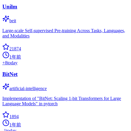
Unilm
beit
Large-scale Self-supervised Pre-training Across Tasks, Languages,
and Modalities
21874
1年前
+
8
today
BitNet
artificial-intelligence
Implementation of "BitNet: Scaling 1-bit Transformers for Large
Language Models" in pytorch
1894
1年前
-1
today