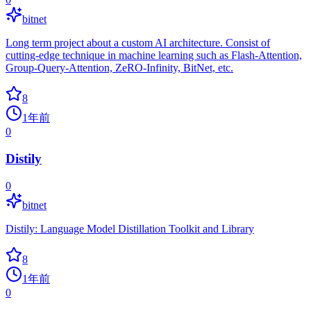
bitnet
Long term project about a custom AI architecture. Consist of
cutting-edge technique in machine learning such as Flash-Attention,
Group-Query-Attention, ZeRO-Infinity, BitNet, etc.
8
1年前
0
Distily
0
bitnet
Distily: Language Model Distillation Toolkit and Library
8
1年前
0