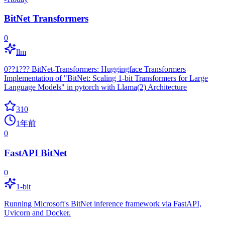
BitNet Transformers
0
llm
0??1??? BitNet-Transformers: Huggingface Transformers
Implementation of "BitNet: Scaling 1-bit Transformers for Large
Language Models" in pytorch with Llama(2) Architecture
310
1年前
0
FastAPI BitNet
0
1-bit
Running Microsoft's BitNet inference framework via FastAPI,
Uvicorn and Docker.