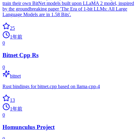
train their own BitNet models built upon LLaMA 2 model, inspired
by the groundbreaking paper 'The Era of 1-bit LLMs: All Large
Language Models are in 1.58 Bits'.
25
1年前
0
Bitnet Cpp Rs
0
bitnet
Rust bindings for bitnet.cpp based on llama-cpp-4
13
1年前
0
Homunculus Project
0