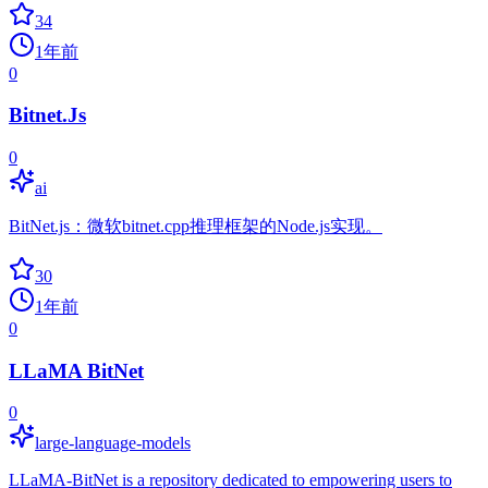
34
1年前
0
Bitnet.Js
0
ai
BitNet.js：微软bitnet.cpp推理框架的Node.js实现。
30
1年前
0
LLaMA BitNet
0
large-language-models
LLaMA-BitNet is a repository dedicated to empowering users to