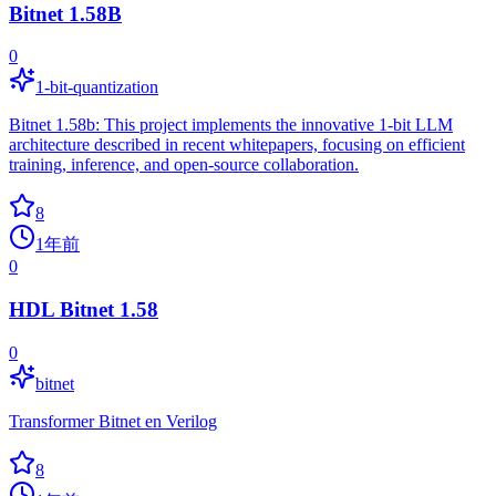
Bitnet 1.58B
0
1-bit-quantization
Bitnet 1.58b: This project implements the innovative 1-bit LLM
architecture described in recent whitepapers, focusing on efficient
training, inference, and open-source collaboration.
8
1年前
0
HDL Bitnet 1.58
0
bitnet
Transformer Bitnet en Verilog
8