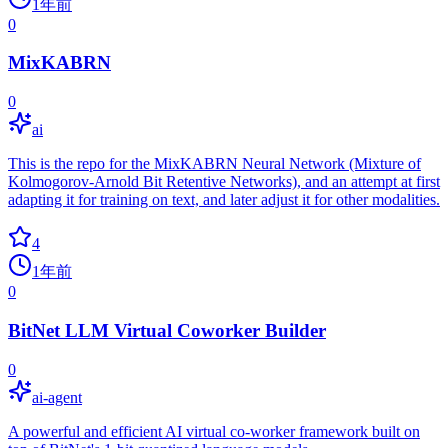
1年前
0
MixKABRN
0
ai
This is the repo for the MixKABRN Neural Network (Mixture of
Kolmogorov-Arnold Bit Retentive Networks), and an attempt at first
adapting it for training on text, and later adjust it for other modalities.
4
1年前
0
BitNet LLM Virtual Coworker Builder
0
ai-agent
A powerful and efficient AI virtual co-worker framework built on