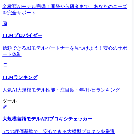
全種類AIモデル完備！開発から研究まで、あなたのニーズ
を完全サポート
LLMプロバイダー
信頼できるAIモデルパートナーを見つけよう！安心のサポ
ート体制
LLMランキング
人気AI大規模モデル性能・注目度・年/月/日ランキング
ツール
大規模言語モデルAPIプロキシチェッカー
5つの評価基準で、安心できる大模型プロキシを厳選