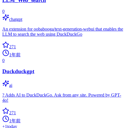
LLM_Web_search
0
chatgpt
An extension for oobabooga/text-generation-webui that enables the
LLM to search the web using DuckDuckGo
271
1年前
0
Duckduckgpt
ai
? Adds AI to DuckDuckGo. Ask from any site. Powered by GPT-
4o!
271
1年前
+
1
today