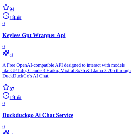
94
1年前
0
Keyless Gpt Wrapper Api
0
ai
A Free OpenAI-compatible API designed to interact with models
like GPT-4o, Claude 3 Haiku, Mixtral 8x7b & Llama 3 70b through
DuckDuckGo's AI Chat.
87
1年前
0
Duckduckgo Ai Chat Service
0