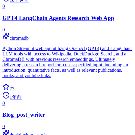
10个月前
0
GPT4 LangChain Agents Research Web App
0
chromadb
Python Streamlit web app utilizing OpenAI (GPT4) and LangChain
LLM tools with access to Wikipedia, DuckDuckgo Search, and a
ChromaDB with previous research embeddings. Ultimately
delivering a research report for a user-specified input, including an
introduction, quantitative facts, as well as relevant publications,
books, and youtube links.
73
1年前
0
Blog_post_writer
0
duckduckgo-search