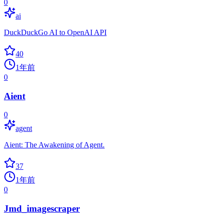
0
ai
DuckDuckGo AI to OpenAI API
40
1年前
0
Aient
0
agent
Aient: The Awakening of Agent.
37
1年前
0
Jmd_imagescraper