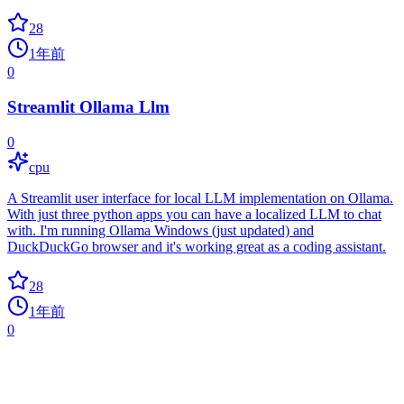
28
1年前
0
Streamlit Ollama Llm
0
cpu
A Streamlit user interface for local LLM implementation on Ollama.
With just three python apps you can have a localized LLM to chat
with. I'm running Ollama Windows (just updated) and
DuckDuckGo browser and it's working great as a coding assistant.
28
1年前
0
Tlg Chatbot Render
0