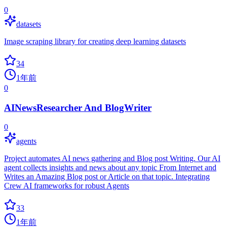
0
datasets
Image scraping library for creating deep learning datasets
34
1年前
0
AINewsResearcher And BlogWriter
0
agents
Project automates AI news gathering and Blog post Writing. Our AI
agent collects insights and news about any topic From Internet and
Writes an Amazing Blog post or Article on that topic. Integrating
Crew AI frameworks for robust Agents
33
1年前