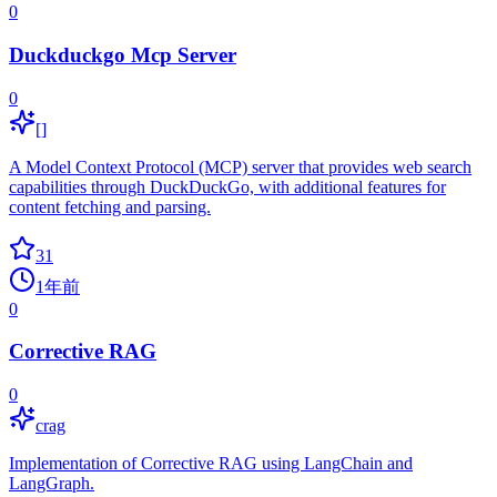
0
Duckduckgo Mcp Server
0
[]
A Model Context Protocol (MCP) server that provides web search
capabilities through DuckDuckGo, with additional features for
content fetching and parsing.
31
1年前
0
Corrective RAG
0
crag
Implementation of Corrective RAG using LangChain and
LangGraph.