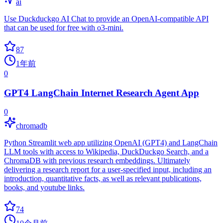
ai
Use Duckduckgo AI Chat to provide an OpenAI-compatible API
that can be used for free with o3-mini.
87
1年前
0
GPT4 LangChain Internet Research Agent App
0
chromadb
Python Streamlit web app utilizing OpenAI (GPT4) and LangChain
LLM tools with access to Wikipedia, DuckDuckgo Search, and a
ChromaDB with previous research embeddings. Ultimately
delivering a research report for a user-specified input, including an
introduction, quantitative facts, as well as relevant publications,
books, and youtube links.
74