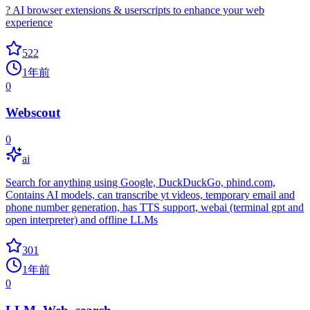
? AI browser extensions & userscripts to enhance your web
experience
522
1年前
0
Webscout
0
ai
Search for anything using Google, DuckDuckGo, phind.com,
Contains AI models, can transcribe yt videos, temporary email and
phone number generation, has TTS support, webai (terminal gpt and
open interpreter) and offline LLMs
301
1年前
0