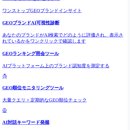
ワンストップGEOブランドインサイト
GEOブランドAI可視性診断
あなたのブランドがAI検索でどのように評価され、表示さ
れているかをワンクリックで確認します
GEOランキング照会ツール
AIプラットフォーム上のブランド認知度を測定する
GEO順位モニタリングツール
大量クエリ × 定期的なGEO順位チェック
AI対話キーワード発掘