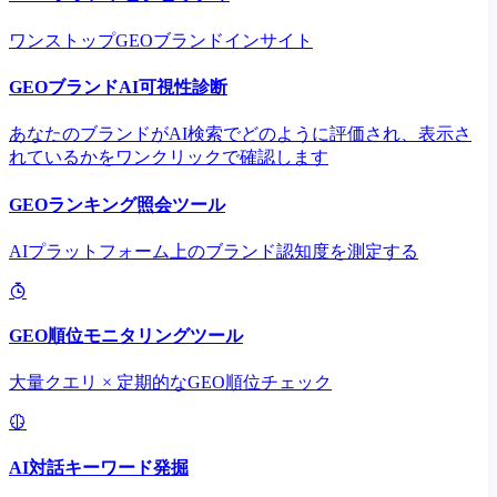
ワンストップGEOブランドインサイト
GEOブランドAI可視性診断
あなたのブランドがAI検索でどのように評価され、表示さ
れているかをワンクリックで確認します
GEOランキング照会ツール
AIプラットフォーム上のブランド認知度を測定する
GEO順位モニタリングツール
大量クエリ × 定期的なGEO順位チェック
AI対話キーワード発掘