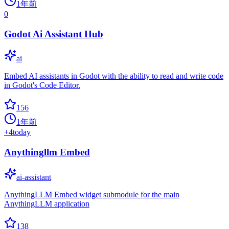
1年前
0
Godot Ai Assistant Hub
ai
Embed AI assistants in Godot with the ability to read and write code
in Godot's Code Editor.
156
1年前
+
4
today
Anythingllm Embed
ai-assistant
AnythingLLM Embed widget submodule for the main
AnythingLLM application
138