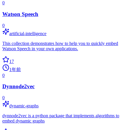
0
Watson Speech
0
artificial-intelligence
This collection demonstrates how to help you to quickly embed
Watson Speech in your own applications.
17
1年前
0
Dynnode2vec
0
dynamic-graphs
dynnode2vec is a python package that implements algorithms to
embed dynamic graphs