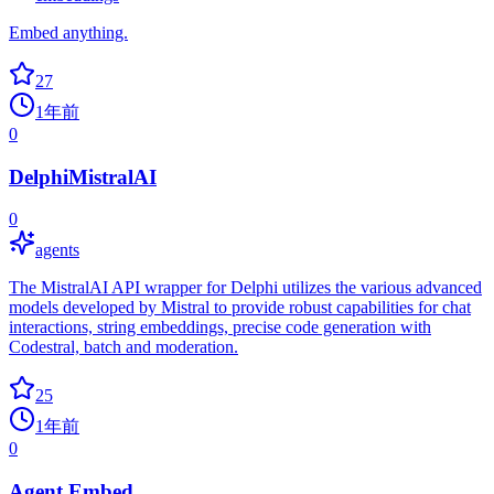
Embed anything.
27
1年前
0
DelphiMistralAI
0
agents
The MistralAI API wrapper for Delphi utilizes the various advanced
models developed by Mistral to provide robust capabilities for chat
interactions, string embeddings, precise code generation with
Codestral, batch and moderation.
25
1年前
0
Agent Embed