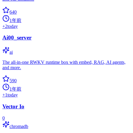
640
1年前
+
2
today
Ai00_server
ai
The all-in-one RWKV runtime box with embed, RAG, AI agents,
and more.
590
1年前
+
1
today
Vector Io
0
chromadb