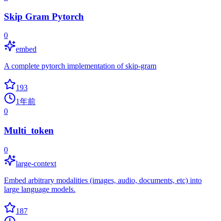
Skip Gram Pytorch
0
embed
A complete pytorch implementation of skip-gram
193
1年前
0
Multi_token
0
large-context
Embed arbitrary modalities (images, audio, documents, etc) into
large language models.
187