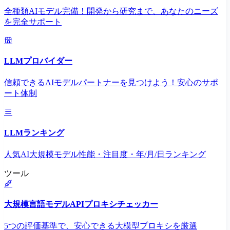
全種類AIモデル完備！開発から研究まで、あなたのニーズ
を完全サポート
LLMプロバイダー
信頼できるAIモデルパートナーを見つけよう！安心のサポ
ート体制
LLMランキング
人気AI大規模モデル性能・注目度・年/月/日ランキング
ツール
大規模言語モデルAPIプロキシチェッカー
5つの評価基準で、安心できる大模型プロキシを厳選