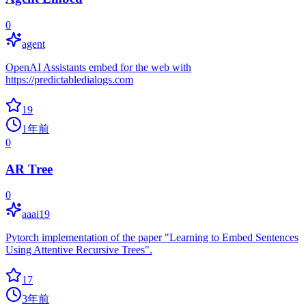
0
agent
OpenAI Assistants embed for the web with
https://predictabledialogs.com
19
1年前
0
AR Tree
0
aaai19
Pytorch implementation of the paper "Learning to Embed Sentences
Using Attentive Recursive Trees".
17
3年前