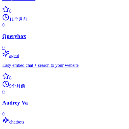
8
11个月前
0
Querybox
0
agent
Easy embed chat + search to your website
8
9个月前
0
Audrey Va
0
chatbots