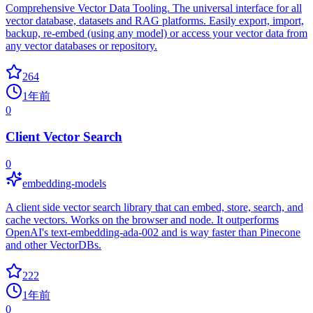
Comprehensive Vector Data Tooling. The universal interface for all
vector database, datasets and RAG platforms. Easily export, import,
backup, re-embed (using any model) or access your vector data from
any vector databases or repository.
264
1年前
0
Client Vector Search
0
embedding-models
A client side vector search library that can embed, store, search, and
cache vectors. Works on the browser and node. It outperforms
OpenAI's text-embedding-ada-002 and is way faster than Pinecone
and other VectorDBs.
222
1年前
0