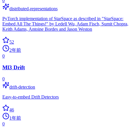
0
distributed-representations
PyTorch implementation of StarSpace as described in "StarSpace:
Embed All The Things!" by Ledell Wu, Adam Fisch, Sumit Chopra,
Keith Adams, Antoine Bordes and Jason Weston
52
2年前
0
Ml3 Drift
0
drift-detection
Easy-to-embed Drift Detectors
46
1年前
0