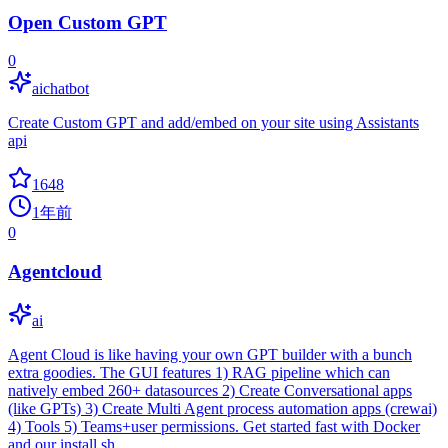
Open Custom GPT
0
aichatbot
Create Custom GPT and add/embed on your site using Assistants
api
1648
1年前
0
Agentcloud
ai
Agent Cloud is like having your own GPT builder with a bunch
extra goodies. The GUI features 1) RAG pipeline which can
natively embed 260+ datasources 2) Create Conversational apps
(like GPTs) 3) Create Multi Agent process automation apps (crewai)
4) Tools 5) Teams+user permissions. Get started fast with Docker
and our install.sh