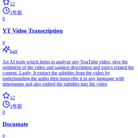
12
1年前
0
YT Video Transcription
0
bart
An AI tools which helps to analyze any YouTube video, give the
sentiment of the video and suggest description and topics related the
content. Lastly, It extract the subtitles from the video by
understanding the audio then transcribe it in any language with
timestamps and also embed the subtitles into the video
12
1年前
0
Documate
0