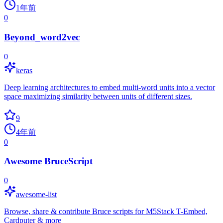
1年前
0
Beyond_word2vec
0
keras
Deep learning architectures to embed multi-word units into a vector
space maximizing similarity between units of different sizes.
9
4年前
0
Awesome BruceScript
0
awesome-list
Browse, share & contribute Bruce scripts for M5Stack T-Embed,
Cardputer & more