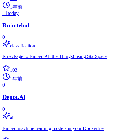
1年前
+
1
today
Ruimtehol
0
classification
R package to Embed All the Things! using StarSpace
103
1年前
0
Depot.Ai
0
ai
Embed machine learning models in your Dockerfile