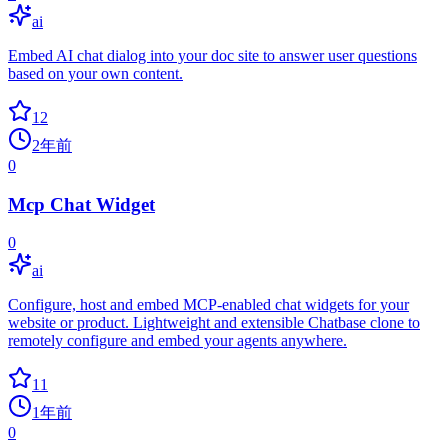
ai
Embed AI chat dialog into your doc site to answer user questions
based on your own content.
12
2年前
0
Mcp Chat Widget
0
ai
Configure, host and embed MCP-enabled chat widgets for your
website or product. Lightweight and extensible Chatbase clone to
remotely configure and embed your agents anywhere.
11
1年前
0