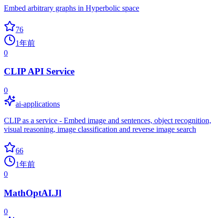
Embed arbitrary graphs in Hyperbolic space
76
1年前
0
CLIP API Service
0
ai-applications
CLIP as a service - Embed image and sentences, object recognition,
visual reasoning, image classification and reverse image search
66
1年前
0
MathOptAI.Jl
0