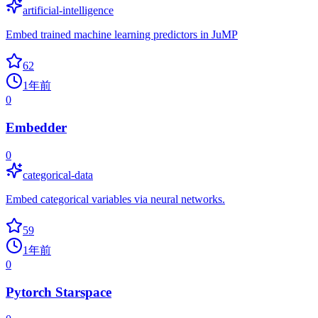
artificial-intelligence
Embed trained machine learning predictors in JuMP
62
1年前
0
Embedder
0
categorical-data
Embed categorical variables via neural networks.
59
1年前
0
Pytorch Starspace