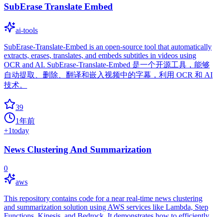
SubErase Translate Embed
ai-tools
SubErase-Translate-Embed is an open-source tool that automatically
extracts, erases, translates, and embeds subtitles in videos using
OCR and AI. SubErase-Translate-Embed 是一个开源工具，能够
自动提取、删除、翻译和嵌入视频中的字幕，利用 OCR 和 AI
技术。
39
1年前
+
1
today
News Clustering And Summarization
0
aws
This repository contains code for a near real-time news clustering
and summarization solution using AWS services like Lambda, Step
Functions, Kinesis, and Bedrock. It demonstrates how to efficiently