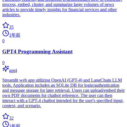
process, embed, cluster, and summarize large volumes of news
articles to provide timely insights for financial services and other
industries.
35
1年前
0
GPT4 Programming Assistant
0
gpt4
Streamlit web app utilizing OpenAI (GPT-4) and LangChain LLM
tools. Application includes an SQLite DB for login/authentication
and message storage for later retrieval. Users can upload/embed their
own PDF documents for chatbot reference. The user can then
interact with a GPT-4 chatbot intended for the user's specified input,
context, and scenario.
32
1年前