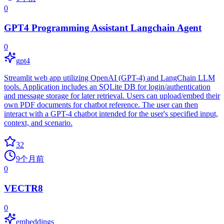
0
GPT4 Programming Assistant Langchain Agent
0
gpt4
Streamlit web app utilizing OpenAI (GPT-4) and LangChain LLM
tools. Application includes an SQLite DB for login/authentication
and message storage for later retrieval. Users can upload/embed their
own PDF documents for chatbot reference. The user can then
interact with a GPT-4 chatbot intended for the user's specified input,
context, and scenario.
32
9个月前
0
VECTR8
0
embeddings