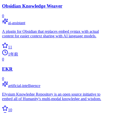
Obsidian Knowledge Weaver
0
ai-assistant
A plugin for Obsidian that replaces embed syntax with actual
content for easier context sharing with AI language models.
11
1年前
0
EKR
0
artificial-intelligence
Elysium Knowledge Repository is an open source initiative to
embed all of Humanity's multi-modal knowledge and wisdom.
10