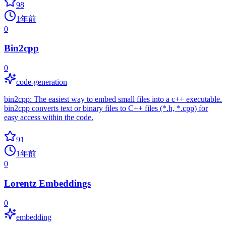
98
1年前
0
Bin2cpp
0
code-generation
bin2cpp: The easiest way to embed small files into a c++ executable.
bin2cpp converts text or binary files to C++ files (*.h, *.cpp) for
easy access within the code.
91
1年前
0
Lorentz Embeddings
0
embedding