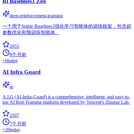
Rl Baselines3 Zoo
deep-reinforcement-learning
一个用于Stable Baselines3强化学习智能体的训练框架，包含超
参数优化和预训练智能体。
2655
8个月前
+
6
today
AI Infra Guard
ai
A.I.G (AI-Infra-Guard) is a comprehensive, intelligent, and easy-to-
use AI Red-Teaming platform developed by Tencent's Zhuque Lab.
2507
7个月前
+
20
today