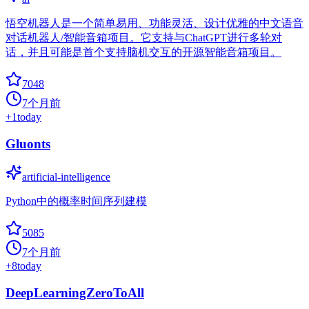
悟空机器人是一个简单易用、功能灵活、设计优雅的中文语音
对话机器人/智能音箱项目。它支持与ChatGPT进行多轮对
话，并且可能是首个支持脑机交互的开源智能音箱项目。
7048
7个月前
+
1
today
Gluonts
artificial-intelligence
Python中的概率时间序列建模
5085
7个月前
+
8
today
DeepLearningZeroToAll