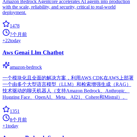
Amazon Bedrock Agentcore accelerates AI agents into production
with the scale, reliability, and security, critical to real-world
deployment.
1478
7个月前
+
22
today
Aws Genai Llm Chatbot
amazon-bedrock
一个模块化且全面的解决方案，利用AWS CDK在AWS上部署
一个由多个大型语言模型（LLM）和检索增强生成（RAG）
技术驱动的聊天机器人（支持Amazon Bedrock、Anthropic、
Hugging Face、OpenAI、Meta、AI21、Cohere和Mistral）。
1351
8个月前
+
1
today