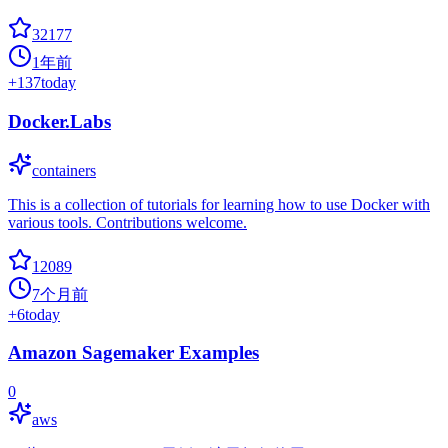
32177
1年前
+
137
today
Docker.Labs
containers
This is a collection of tutorials for learning how to use Docker with
various tools. Contributions welcome.
12089
7个月前
+
6
today
Amazon Sagemaker Examples
0
aws