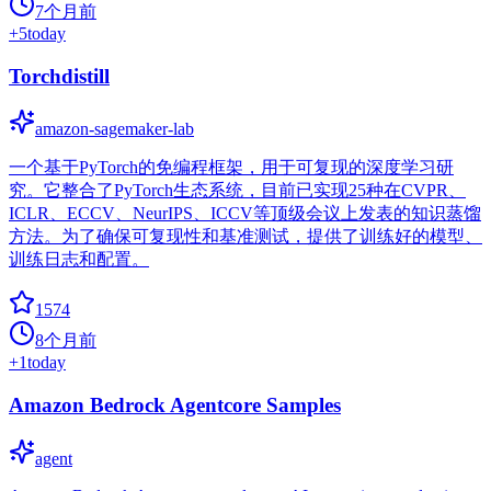
7个月前
+
5
today
Torchdistill
amazon-sagemaker-lab
一个基于PyTorch的免编程框架，用于可复现的深度学习研
究。它整合了PyTorch生态系统，目前已实现25种在CVPR、
ICLR、ECCV、NeurIPS、ICCV等顶级会议上发表的知识蒸馏
方法。为了确保可复现性和基准测试，提供了训练好的模型、
训练日志和配置。
1574
8个月前
+
1
today
Amazon Bedrock Agentcore Samples
agent